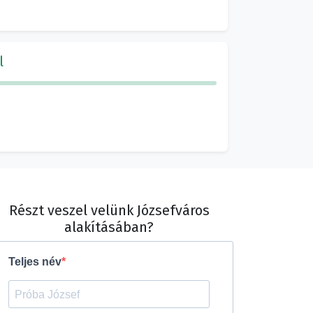
l
Részt veszel velünk Józsefváros
alakításában?
Teljes név