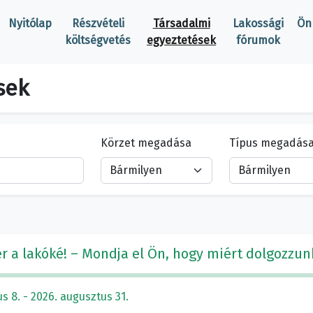
Nyitólap
Részvételi
Társadalmi
Lakossági
Ön
költségvetés
egyeztetések
fórumok
sek
Körzet megadása
Típus megadás
r a lakóké! – Mondja el Ön, hogy miért dolgozzun
s 8. - 2026. augusztus 31.