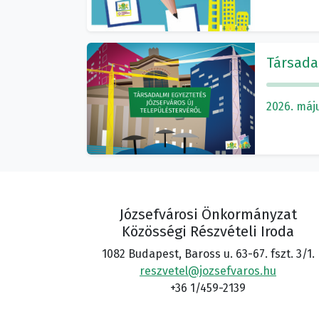
Társadal
2026. máju
Józsefvárosi Önkormányzat
Közösségi Részvételi Iroda
1082 Budapest, Baross u. 63-67. fszt. 3/1.
reszvetel@jozsefvaros.hu
+36 1/459-2139