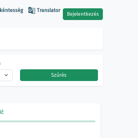

kéntesség
Translator
Bejelentkezés
a
Szűrés
k!