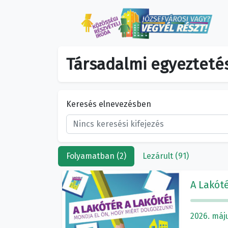
Társadalmi egyezteté
Keresés elnevezésben
Folyamatban (2)
Lezárult (91)
A Lakóté
2026. máju