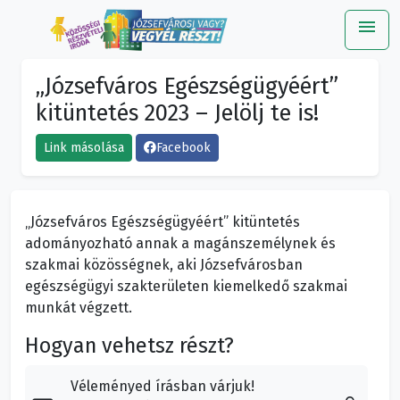
menu
Me
„Józsefváros Egészségügyéért”
kitüntetés 2023 – Jelölj te is!
Link másolása
Facebook
„Józsefváros Egészségügyéért” kitüntetés
adományozható annak a magánszemélynek és
szakmai közösségnek, aki Józsefvárosban
egészségügyi szakterületen kiemelkedő szakmai
munkát végzett.
Hogyan vehetsz részt?
Véleményed írásban várjuk!