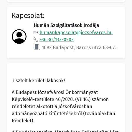
Kapcsolat:
Humán Szolgáltatások Irodája
humankapcsolat@jozsefvaros.hu
+36 30/133-0503
meeting_room
1082 Budapest, Baross utca 63-67.
Tisztelt kerületi lakosok!
A Budapest Józsefvárosi Önkormányzat
Képviselő-testülete 40/2020. (VII.16.) számon
rendeletet alkotott a Józsefvárosban
adományozható kitüntetésekről (továbbiakban
Rendelet).