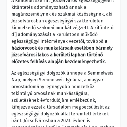
A Rendelet szerint „Józsefváros Egészségügyéért”
kitüntetés adományozható annak a
magánszemélynek és szakmai közösségnek, aki
Józsefvárosban egészségügyi szakterületen
kiemelkedő szakmai munkát végzett. A kitüntető
díj adományozását a kerületben működő
egészségügyi intézmények vezetői, továbbá
a
háziorvosok és munkatársaik esetében bármely
józsefvárosi lakos a kerületi lapban történő
előzetes felhívás alapján kezdeményezhetik.
Az egészségügyi dolgozók ünnepe a Semmelweis
Nap, melyen Semmelweis Ignácra, a magyar
orvostudomány legnagyobb nemzetközi
tekintélyű orvosának munkásságára,
születésének évfordulójára emlékezünk,
kifejezve ezzel a társadalom megbecsülését az
egészségügyi dolgozók által teremtett értékek
iránt. Józsefvárosban a 2023. évben is