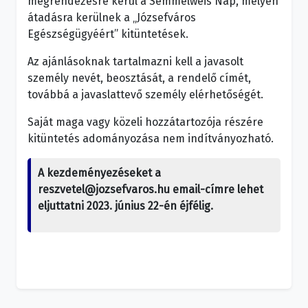
megrendezésre kerül a Semmelweis Nap, melyen
átadásra kerülnek a „Józsefváros
Egészségügyéért” kitüntetések.
Az ajánlásoknak tartalmazni kell a javasolt
személy nevét, beosztását, a rendelő címét,
továbbá a javaslattevő személy elérhetőségét.
Saját maga vagy közeli hozzátartozója részére
kitüntetés adományozása nem indítványozható.
A kezdeményezéseket a
reszvetel@jozsefvaros.hu email-címre lehet
eljuttatni 2023. június 22-én éjfélig.