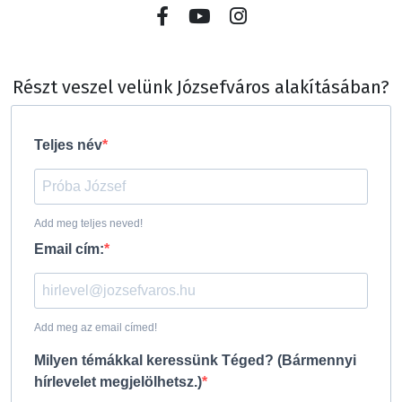
Részt veszel velünk Józsefváros alakításában?
Teljes név
Add meg teljes neved!
Email cím:
Add meg az email címed!
Milyen témákkal keressünk Téged? (Bármennyi
hírlevelet megjelölhetsz.)