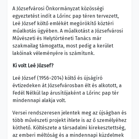
A Józsefvárosi Önkormányzat közösségi
egyeztetést indít a Lőrinc pap téren tervezett,
Leé József költő emlékét megörökítő köztéri
műalkotás ügyében. A műalkotást a Józsefvárosi
Művészeti és Helytörténeti Tanács már
szakmailag támogatta, most pedig a kerület
lakóinak véleményére is számítunk.
Ki volt Leé József?
Leé József (1956–2014) költő és újságíró
évtizedeken át Józsefvárosban élt és alkotott, a
Fedél Nélkül lap árusítójaként a Lőrinc pap tér
mindennapi alakja volt.
Versei rendszeresen jelentek meg az újságban és
több művészeti projekt ihlete is az ő személyéhez
köthető. Költészete a társadalmi kirekesztettség,
az emberi méltóság és a mindennapi küzdelmek