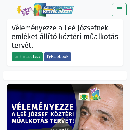
menu
Me
Véleményezze a Leé Józsefnek
emléket állító köztéri műalkotás
tervét!
Link másolása
Facebook