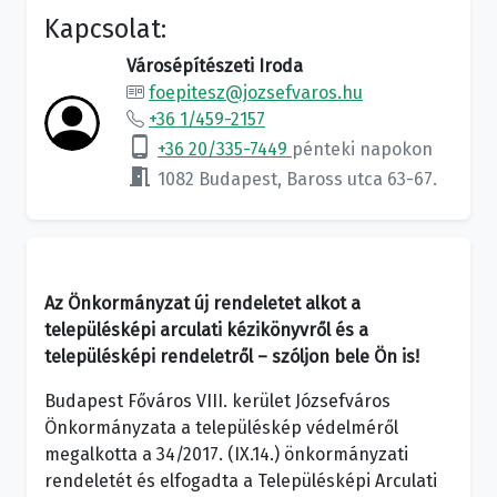
Kapcsolat:
Városépítészeti Iroda
foepitesz@jozsefvaros.hu
+36 1/459-2157
phone_android
+36 20/335-7449
pénteki napokon
meeting_room
1082 Budapest, Baross utca 63-67.
Az Önkormányzat új rendeletet alkot a
településképi arculati kézikönyvről és a
településképi rendeletről – szóljon bele Ön is!
Budapest Főváros VIII. kerület Józsefváros
Önkormányzata a településkép védelméről
megalkotta a 34/2017. (IX.14.) önkormányzati
rendeletét és elfogadta a Településképi Arculati