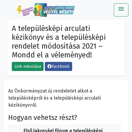
menu
Me
A településképi arculati
kézikönyv és a településképi
rendelet módosítása 2021 –
Mondd el a véleményed!
Link másolása
Facebook
Az Önkormányzat új rendeletet alkot a
településképről és a településképi arculati
kézikönyvről.
Hogyan vehetsz részt?
Első lakossági fórum a településképi