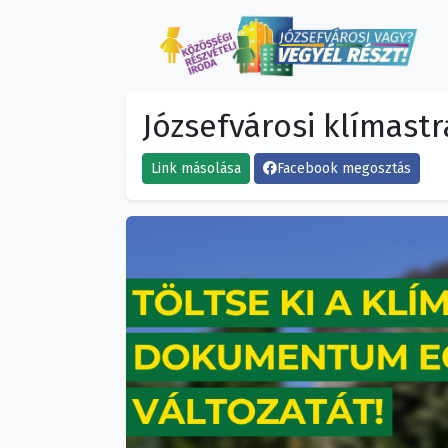
Józsefvárosi klímast
Link másolása
Facebook megosztás