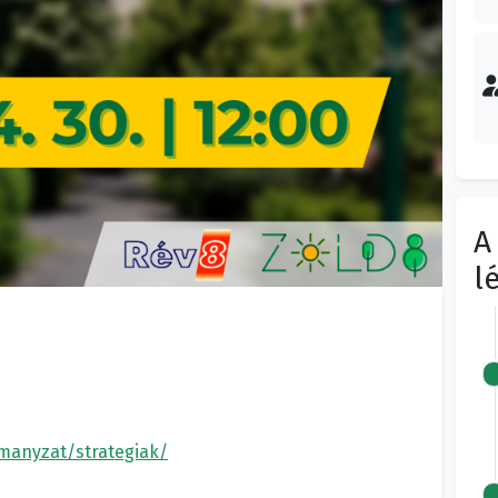
A
l
rmanyzat/strategiak/