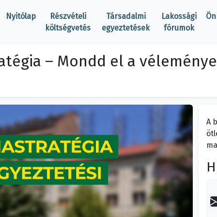
Nyitólap
Részvételi
Társadalmi
Lakossági
Ön
költségvetés
egyeztetések
fórumok
ratégia – Mondd el a véleménye
A 
öt
ma
H