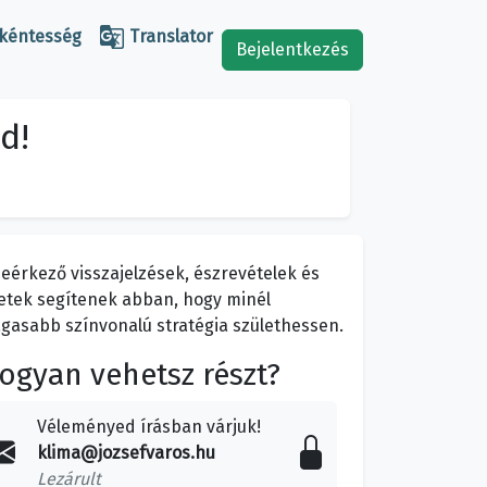

kéntesség
Translator
Bejelentkezés
d!
beérkező visszajelzések, észrevételek és
letek segítenek abban, hogy minél
gasabb színvonalú stratégia születhessen.
ogyan vehetsz részt?
Véleményed írásban várjuk!
klima@jozsefvaros.hu
Lezárult