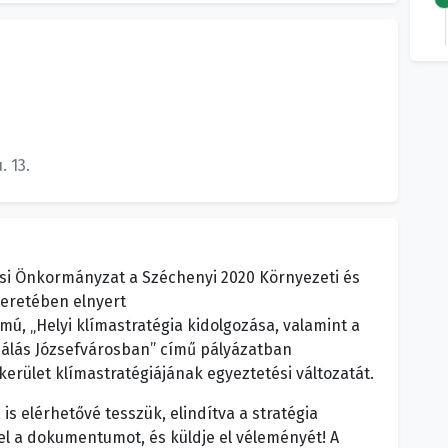
 13.
rosi Önkormányzat a Széchenyi 2020 Környezeti és
eretében elnyert
ú, „Helyi klímastratégia kidolgozása, valamint a
málás Józsefvárosban” című pályázatban
kerület klímastratégiájának egyeztetési változatát.
 elérhetővé tesszük, elindítva a stratégia
 el a dokumentumot, és küldje el véleményét! A