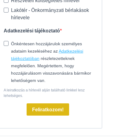
Részvételi költségvetés hírlevél
Lakótér - Önkormányzati bérlakások
hírlevele
Adatkezelési tájékoztató
Önkéntesen hozzájárulok személyes
adataim kezeléséhez az
Adatkezelési
tájékoztatóban
részletezetteknek
megfelelően. Megértettem, hogy
hozzájárulásom visszavonására bármikor
lehetőségem van.
A leiratkozás a hírlevél alján található linkkel lesz
lehetséges.
Feliratkozom!