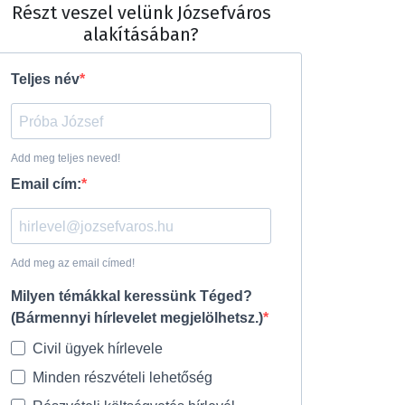
Részt veszel velünk Józsefváros
alakításában?
Teljes név
Add meg teljes neved!
Email cím:
Add meg az email címed!
Milyen témákkal keressünk Téged?
(Bármennyi hírlevelet megjelölhetsz.)
Civil ügyek hírlevele
Minden részvételi lehetőség