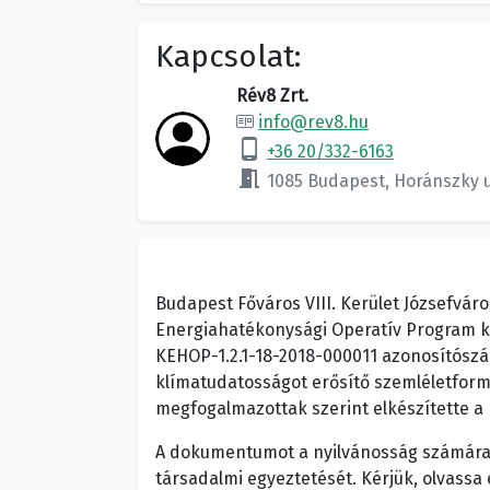
Kapcsolat:
Rév8 Zrt.
info@rev8.hu
phone_android
+36 20/332-6163
meeting_room
1085 Budapest, Horánszky u.
Budapest Főváros VIII. Kerület Józsefvá
Energiahatékonysági Operatív Program k
KEHOP-1.2.1-18-2018-000011 azonosítószám
klímatudatosságot erősítő szemléletfor
megfogalmazottak szerint elkészítette a 
A dokumentumot a nyilvánosság számára is
társadalmi egyeztetését. Kérjük, olvassa