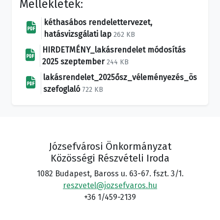
Mellékletek:
kéthasábos rendelettervezet,
hatásvizsgálati lap
262 KB
HIRDETMÉNY_lakásrendelet módosítás
2025 szeptember
244 KB
lakásrendelet_2025ősz_véleményezés_ös
szefoglaló
722 KB
Józsefvárosi Önkormányzat
Közösségi Részvételi Iroda
1082 Budapest, Baross u. 63-67. fszt. 3/1.
reszvetel@jozsefvaros.hu
+36 1/459-2139