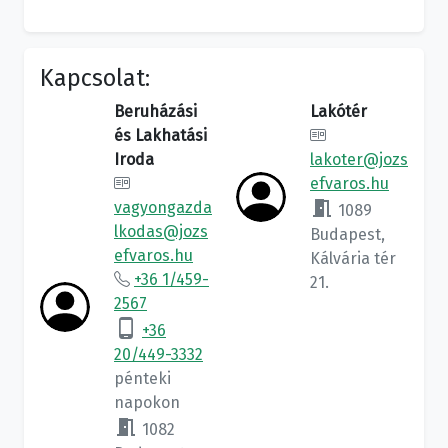
Kapcsolat:
Beruházási
Lakótér
és Lakhatási
Iroda
lakoter@jozs
efvaros.hu
meeting_room
vagyongazda
1089
lkodas@jozs
Budapest,
efvaros.hu
Kálvária tér
+36 1/459-
21.
2567
phone_android
+36
20/449-3332
pénteki
napokon
meeting_room
1082