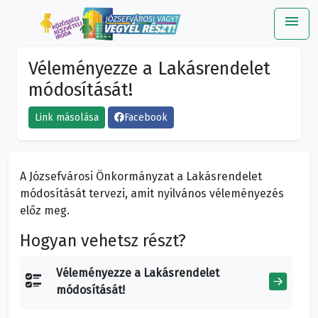
menu
Me
Véleményezze a Lakásrendelet
módosítását!
Link másolása
Facebook
A Józsefvárosi Önkormányzat a Lakásrendelet
módosítását tervezi, amit nyilvános véleményezés
előz meg.
Hogyan vehetsz részt?
Véleményezze a Lakásrendelet
módosítását!