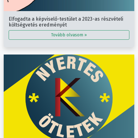
Elfogadta a képviselő-testület a 2023-as részvételi
költségvetés eredményét
Tovább olvasom »