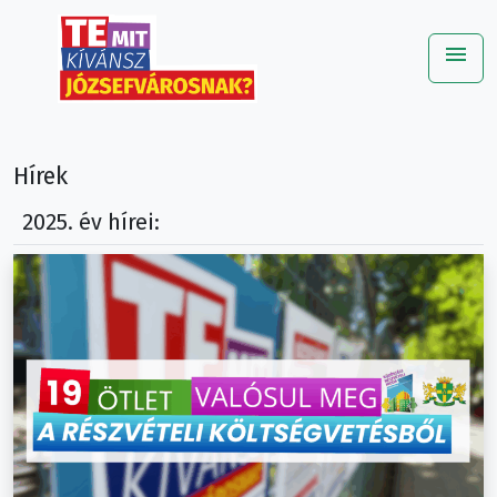
menu
Me
Hírek
2025. év hírei: