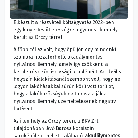
Elkészült a részvételi költségvetés 2022-ben
egyik nyertes ötlete: végre ingyenes illemhely
került az Orczy térre!
A főbb cél az volt, hogy épüljön egy mindenki
számára hozzáférhető, akadálymentes
nyilvános illemhely, amely így csökkenti a
kerületrész köztisztasági problémáit. Az ideális
helyszín kialakításánál szempont volt, hogy ne
legyen lakóházakkal sűrűn körülvett terület,
hogy a lakóközösségek ne tapasztalják a
nyilvános illemhely üzemeltetésének negatív
hatásait.
Az illemhely az Orczy téren, a BKV Zrt.
tulajdonában lévő Baross kocsiszín
saroképülete mellett található,
akadálymentes