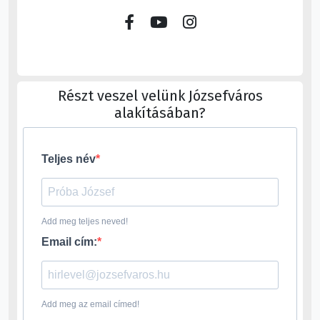
Részt veszel velünk Józsefváros
alakításában?
Teljes név
Add meg teljes neved!
Email cím:
Add meg az email címed!