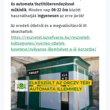
és automata tisztítóberendezéssel
működik
. Minden nap
06-22 óra
között
használhatják
ingyenesen
az erre járók!
Az eredeti ötletről és a megvalósításról itt
olvashattok:
https://reszvetel.jozsefvaros.hu/reszveteli-
koltsegvetes/nyertes-otletek-
kovetese/nyilvanos-illemhelyet-a-iii-korzetbe/