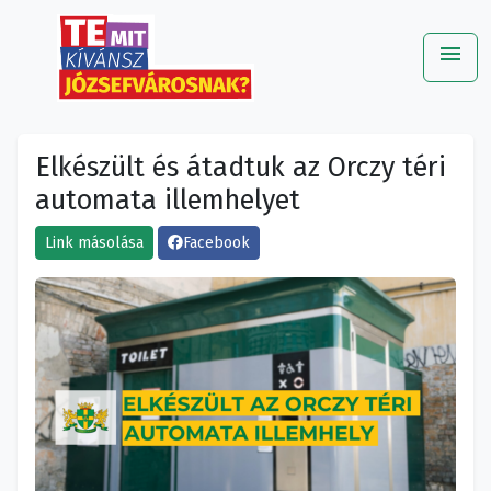
menu
Me
Elkészült és átadtuk az Orczy téri
automata illemhelyet
Link másolása
Facebook