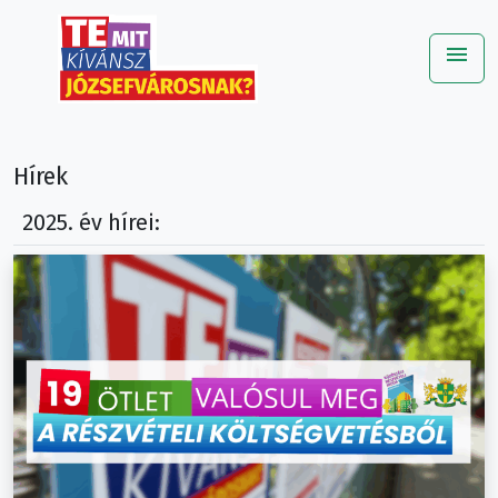
menu
Me
Hírek
2025. év hírei: