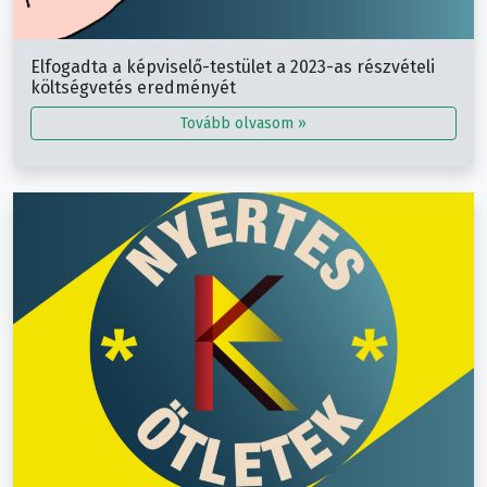
Elfogadta a képviselő-testület a 2023-as részvételi
költségvetés eredményét
Tovább olvasom »