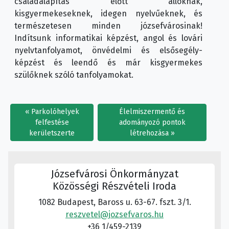
családalapítás előtt állóknak,
kisgyermekeseknek, idegen nyelvűeknek, és
természetesen minden józsefvárosinak!
Indítsunk informatikai képzést, angol és lovári
nyelvtanfolyamot, önvédelmi és elsősegély-
képzést és leendő és már kisgyermekes
szülőknek szóló tanfolyamokat.
Parkolóhelyek
Élelmiszermentő és
felfestése
adományozó pontok
kerületszerte
létrehozása
Józsefvárosi Önkormányzat
Közösségi Részvételi Iroda
1082 Budapest, Baross u. 63-67. fszt. 3/1.
reszvetel@jozsefvaros.hu
+36 1/459-2139