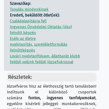
Szavazólap:
Tanulás mindenkinek
Eredeti, beküldött ötlet(ek):
Családalapításra fel!
Ingyenes Önvédelmi Oktatás (öko)
Felnőtt képzés
Esély az életre
nyelvtanítás, szemléletformálás
Felnőttképzés
Lovári nyelvtanfolyam, állatbarát klubb
Fejlődj velünk fejlődj Józsefvárossal
Részletek:
Józsefváros hisz az élethosszig tartó tanulásban!
Indítsunk el különböző csoportok
számára
fontos, ingyenes tanfolyamokat
,
egyelőre kísérleti jelleggel: munkakeresőknek,