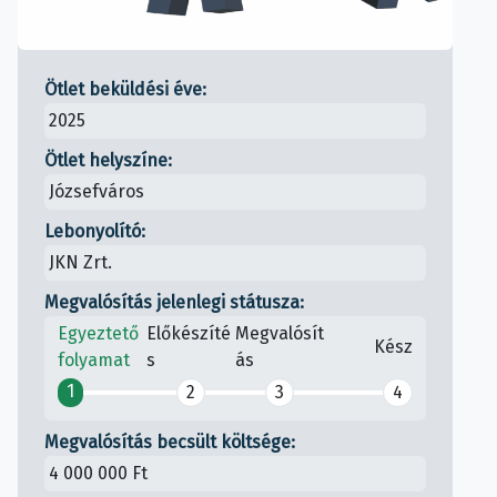
Ötlet beküldési éve:
2025
Ötlet helyszíne:
Józsefváros
Lebonyolító:
JKN Zrt.
Megvalósítás jelenlegi státusza:
Egyeztető
Előkészíté
Megvalósít
Kész
folyamat
s
ás
1
2
3
4
Megvalósítás becsült költsége:
4 000 000 Ft