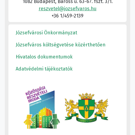
1082 Budapest, Baross u. 63-67. fszt. 3/1.
reszvetel@jozsefvaros.hu
+36 1/459-2139
Józsefvárosi Önkormányzat
Józsefváros költségvetése közérthetően
Hivatalos dokumentumok
Adatvédelmi tájékoztatók