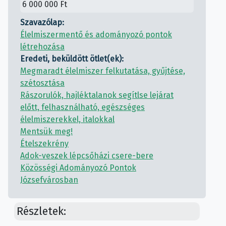
6 000 000 Ft
Szavazólap:
Élelmiszermentő és adományozó pontok
létrehozása
Eredeti, beküldött ötlet(ek):
Megmaradt élelmiszer felkutatása, gyűjtése,
szétosztása
Rászorulók, hajléktalanok segítlse lejárat
előtt, felhasználható, egészséges
élelmiszerekkel, italokkal
Mentsük meg!
Ételszekrény
Adok-veszek lépcsőházi csere-bere
Közösségi Adományozó Pontok
Józsefvárosban
Részletek: