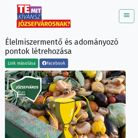
menu
Me
Élelmiszermentő és adományozó
pontok létrehozása
Link másolása
Facebook