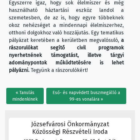
Egyszerre igaz, hogy sok élelmiszer és még
használható háztartási eszköz landol a
szemetesben, de az is, hogy egyre többeknek
okoz nehézséget a mindennapi élelmiszerhez,
otthoni dolgokhoz való hozzájutás. Egy tematikus
pályázat keretében a kerületben megvalósuló,
a
rászorulókat segítő civil programok
nyerhetnének támogatást, illetve tárgyi
adománypontok működtetésére is lehet
pályázni.
Tegyünk a rászorulókért!
Tanulás
Eső- és napvédett buszmegálló a
mindenkinek
99-es vonalára
Józsefvárosi Önkormányzat
Közösségi Részvételi Iroda