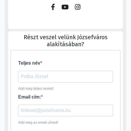
Részt veszel velünk Józsefváros
alakításában?
Teljes név
Add meg teljes neved!
Email cím:
Add meg az email címed!