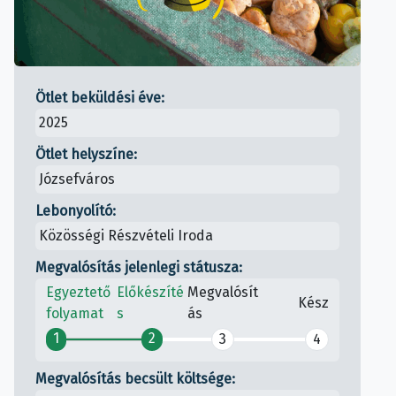
Ötlet beküldési éve:
2025
Ötlet helyszíne:
Józsefváros
Lebonyolító:
Közösségi Részvételi Iroda
Megvalósítás jelenlegi státusza:
Egyeztető
Előkészíté
Megvalósít
Kész
folyamat
s
ás
1
2
3
4
Megvalósítás becsült költsége: