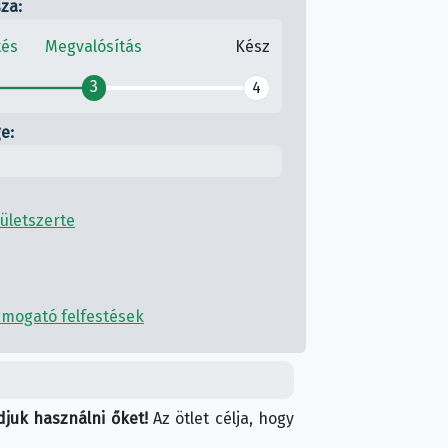
sza:
tés
Megvalósítás
Kész
3
4
e:
ületszerte
támogató felfestések
juk használni őket!
Az ötlet célja, hogy