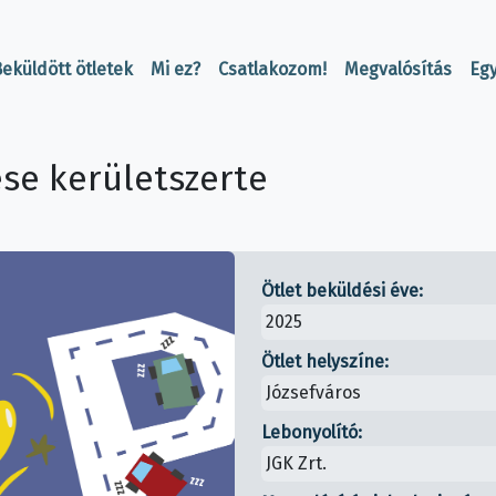
eküldött ötletek
Mi ez?
Csatlakozom!
Megvalósítás
Eg
ése kerületszerte
Ötlet beküldési éve:
2025
Ötlet helyszíne:
Józsefváros
Lebonyolító:
JGK Zrt.