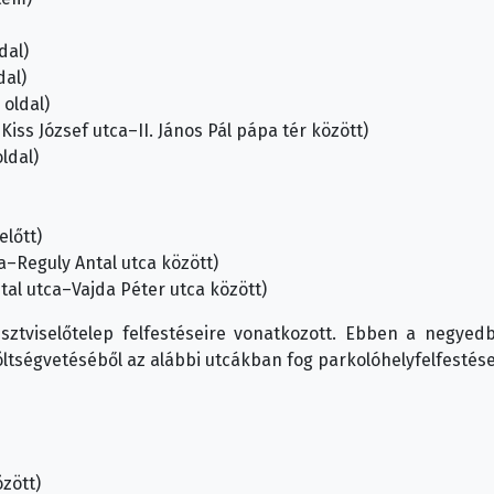
dal)
dal)
 oldal)
 Kiss József utca–II. János Pál pápa tér között)
ldal)
előtt)
ca–Reguly Antal utca között)
ntal utca–Vajda Péter utca között)
isztviselőtelep felfestéseire vonatkozott. Ebben a negyedb
ltségvetéséből az alábbi utcákban fog parkolóhelyfelfestése
özött)