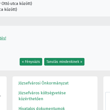
y Ottó utca között)
ca között)
tés!
Fényoázis
Tanulás mindenkinek
Józsefvárosi Önkormányzat
Józsefváros költségvetése
.
közérthetően
Hivatalos dokumentumok