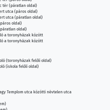
 tér (páratlan oldal)
rt utca (páros oldal)
rt utca (páratlan oldal)
(páros oldal)
(páratlan oldal)
oló a toronyházak között
oló a toronyházak között
oló (toronyházak felőli oldal)
ó (iskola felőli oldal)
Nagy Templom utca közötti névtelen utca
tem)
ütem)