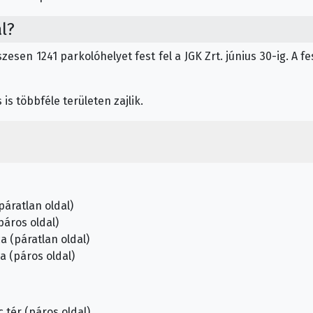
l?
szesen 1241 parkolóhelyet fest fel a JGK Zrt. június 30-ig. A
 is többféle területen zajlik.
páratlan oldal)
páros oldal)
a (páratlan oldal)
a (páros oldal)
 tér (páros oldal)