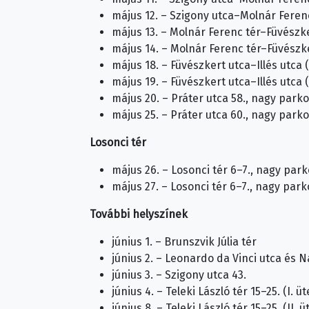
május 12. – Szigony utca–Molnár Ferenc
május 13. – Molnár Ferenc tér–Füvészke
május 14. – Molnár Ferenc tér–Füvészke
május 18. – Füvészkert utca–Illés utca 
május 19. – Füvészkert utca–Illés utca 
május 20. – Práter utca 58., nagy park
május 25. – Práter utca 60., nagy park
Losonci tér
május 26. – Losonci tér 6–7., nagy park
május 27. – Losonci tér 6–7., nagy parkol
További helyszínek
június 1. – Brunszvik Júlia tér
június 2. – Leonardo da Vinci utca és 
június 3. – Szigony utca 43.
június 4. – Teleki László tér 15–25. (I. ü
június 8. – Teleki László tér 15–25. (II. 