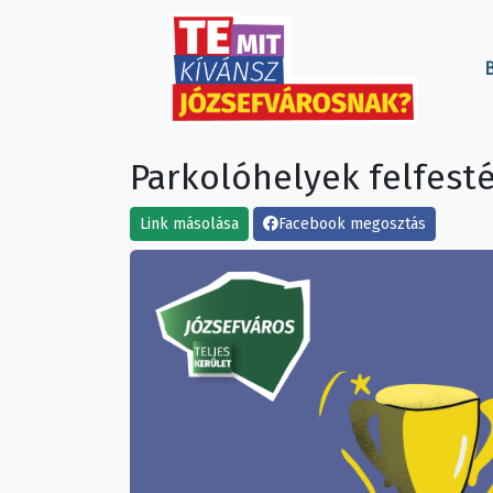
B
Parkolóhelyek felfest
Link másolása
Facebook megosztás