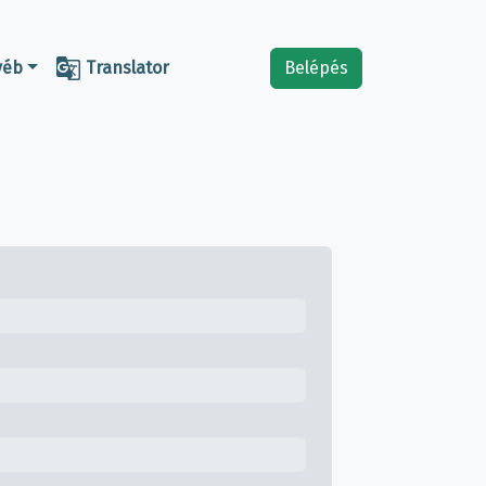

yéb
Translator
Belépés