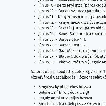
június 9. – Berzsenyi utca (páros oldal)
június 10. – Berzsenyi utca (páratlan ol
június 11. – Kenyérmező utca (páros ol
június 12. – Kenyérmező utca (páratlan
június 15. – Bezerédj utca (páros oldal,
június 16. – Bauer Sándor utca (páros o
június 22. – Baross utca 111.
június 23. – Baross utca 119.
június 24. – Gaál Mózes utca (templom 
június 29. – Bláthy Ottó utca (Elnök ut
június 30. – Bláthy Ottó utca (Reguly A
Az eredetileg beadott ötletek egyike a T
Józsefvárosi Gazdálkodási Központ saját kö
Benyovszky utca teljes hossza
Delej utca ( Bíró Lajos utcáig)
Reguly Antal utca teljes hossza
Bíró Lajos utca ( Delej és az Orczy út k