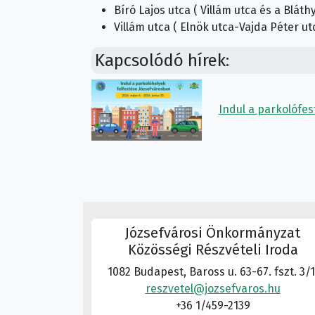
Bíró Lajos utca ( Villám utca és a Bláth
Villám utca ( Elnök utca-Vajda Péter ut
Kapcsolódó hírek:
Indul a parkolófes
Józsefvárosi Önkormányzat
Közösségi Részvételi Iroda
1082 Budapest, Baross u. 63-67. fszt. 3/1
reszvetel@jozsefvaros.hu
+36 1/459-2139