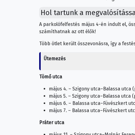
Hol tartunk a megvalósítássa
A parkolófelfestés május 4-én indult el, ös
számíthatnak az ott élők!
Több ötlet került összevonásra, így a festés
Ütemezés
Tömő utca
május 4. – Szigony utca–Balassa utca (
május 5. – Szigony utca–Balassa utca (
május 6. – Balassa utca–Füvészkert utc
május 7. – Balassa utca–Füvészkert utc
Práter utca
május 11. – Szigony utca–Molnár Ferenc