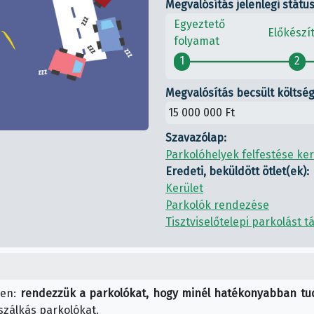
Megvalósítás jelenlegi státu
Egyeztető
Előkészí
folyamat
1
2
Megvalósítás becsült költség
15 000 000 Ft
Szavazólap:
Parkolóhelyek felfestése ker
Eredeti, beküldött ötlet(ek):
Kerület
Parkolók rendezése
Tisztviselőtelepi parkolást 
ben:
rendezzük a parkolókat, hogy minél hatékonyabban tud
szálkás parkolókat.