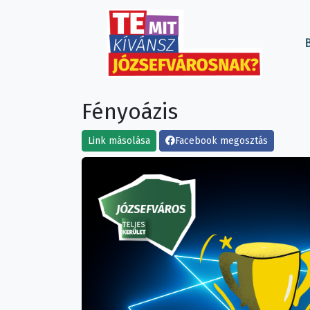
B
Fényoázis
Link másolása
Facebook megosztás