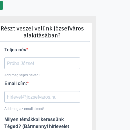
Részt veszel velünk Józsefváros
alakításában?
Teljes név
Add meg teljes neved!
Email cím:
Add meg az email címed!
Milyen témákkal keressünk
Téged? (Bármennyi hírlevelet