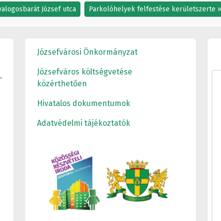
yalogosbarát József utca
Parkolóhelyek felfestése kerületszerte
Józsefvárosi Önkormányzat
Józsefváros költségvetése
.
közérthetően
Hivatalos dokumentumok
Adatvédelmi tájékoztatók