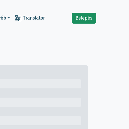

yéb
Translator
Belépés