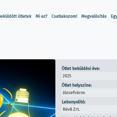
eküldött ötletek
Mi ez?
Csatlakozom!
Megvalósítás
Eg
Ötlet beküldési éve:
2025
Ötlet helyszíne:
Józsefváros
Lebonyolító:
Rév8 Zrt.