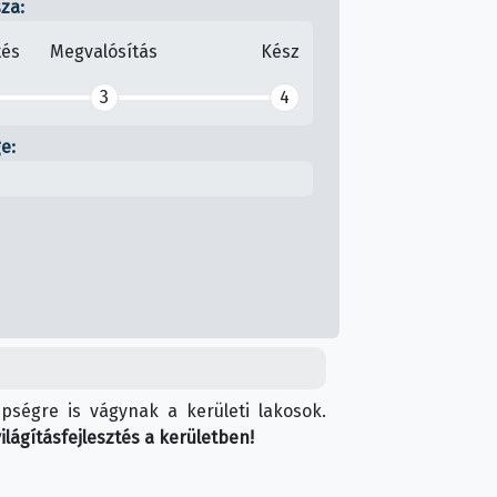
sza:
tés
Megvalósítás
Kész
3
4
e:
épségre is vágynak a kerületi lakosok.
ilágításfejlesztés a kerületben!