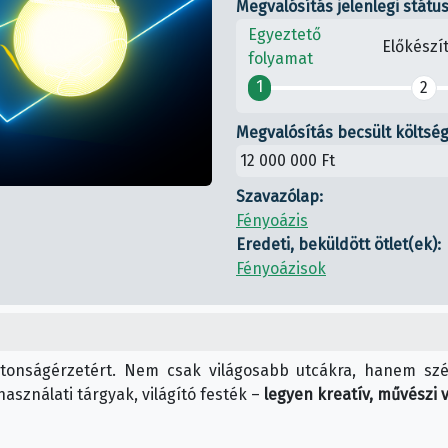
Megvalósítás jelenlegi státu
Egyeztető
Előkészí
folyamat
1
2
Megvalósítás becsült költség
12 000 000 Ft
Szavazólap:
Fényoázis
Eredeti, beküldött ötlet(ek):
Fényoázisok
biztonságérzetért. Nem csak világosabb utcákra, hanem sz
asználati tárgyak, világító festék –
legyen kreatív, művészi v