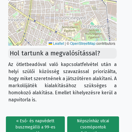
Leaflet
|
©
OpenStreetMap
contributors
Hol tartunk a megvalósítással?
Az ötletbeadóval való kapcsolatfelvétel után a
helyi szülői közösség szavazással priorizálta,
hogy miket szeretnének a játszótéren alakítani. A
markolójáték kialakításához szükséges a
homokozó alakítása. Emellet kihelyezésre kerül a
napvitorla is.
Eső- és napvédett
Népszínház utcai
buszmegálló a 99-es
csomópontok