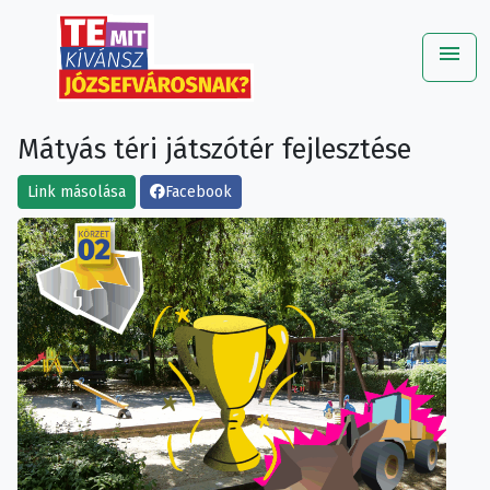
menu
Me
Mátyás téri játszótér fejlesztése
Link másolása
Facebook