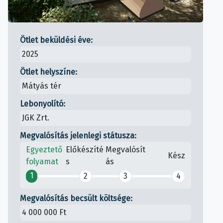
Ötlet beküldési éve:
2025
Ötlet helyszíne:
Mátyás tér
Lebonyolító:
JGK Zrt.
Megvalósítás jelenlegi státusza:
Egyeztető
Előkészíté
Megvalósít
Kész
folyamat
s
ás
1
2
3
4
Megvalósítás becsült költsége:
4 000 000 Ft