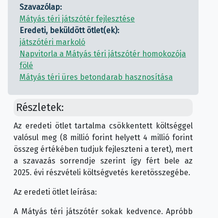
Szavazólap:
Mátyás téri játszótér fejlesztése
Eredeti, beküldött ötlet(ek):
játszótéri markoló
Napvitorla a Mátyás téri játszótér homokozója
fölé
Mátyás téri üres betondarab hasznosítása
Részletek:
Az eredeti ötlet tartalma csökkentett költséggel
valósul meg (8 millió forint helyett 4 millió forint
összeg értékében tudjuk fejleszteni a teret), mert
a szavazás sorrendje szerint így fért bele az
2025. évi részvételi költségvetés keretösszegébe.
Az eredeti ötlet leírása:
A Mátyás téri játszótér sokak kedvence. Apróbb