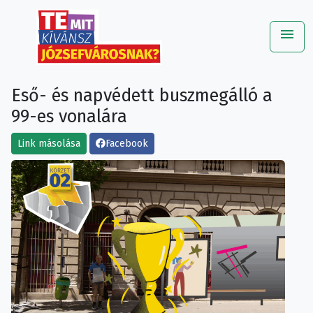
menu
Me
Eső- és napvédett buszmegálló a
99-es vonalára
Link másolása
Facebook