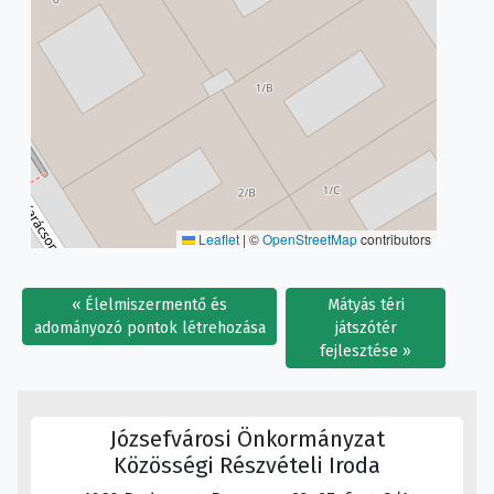
Leaflet
|
©
OpenStreetMap
contributors
Élelmiszermentő és
Mátyás téri
adományozó pontok létrehozása
játszótér
fejlesztése
Józsefvárosi Önkormányzat
Közösségi Részvételi Iroda