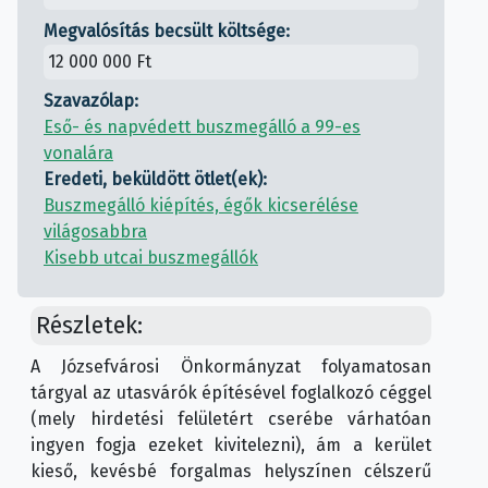
Megvalósítás becsült költsége:
12 000 000 Ft
Szavazólap:
Eső- és napvédett buszmegálló a 99-es
vonalára
Eredeti, beküldött ötlet(ek):
Buszmegálló kiépítés, égők kicserélése
világosabbra
Kisebb utcai buszmegállók
Részletek:
A Józsefvárosi Önkormányzat folyamatosan
tárgyal az utasvárók építésével foglalkozó céggel
(mely hirdetési felületért cserébe várhatóan
ingyen fogja ezeket kivitelezni), ám a kerület
kieső, kevésbé forgalmas helyszínen célszerű