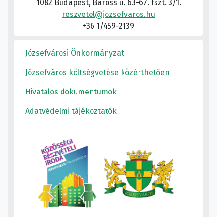
1082 Budapest, Baross u. 63-67. fszt. 3/1.
reszvetel@jozsefvaros.hu
+36 1/459-2139
Józsefvárosi Önkormányzat
Józsefváros költségvetése közérthetően
Hivatalos dokumentumok
Adatvédelmi tájékoztatók