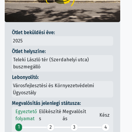
Ötlet beküldési éve:
2025
Ötlet helyszíne:
Teleki László tér (Szerdahelyi utca)
buszmegálló
Lebonyolító:
Városfejlesztési és Környezetvédelmi
Ügyosztály
Megvalósítás jelenlegi státusza:
Egyeztető
Előkészíté
Megvalósít
Kész
folyamat
s
ás
1
2
3
4