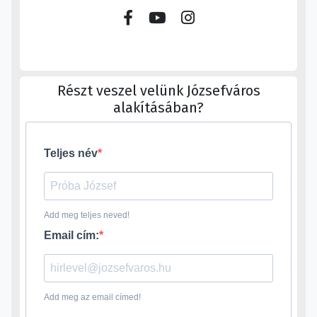
Részt veszel velünk Józsefváros
alakításában?
Teljes név
Add meg teljes neved!
Email cím:
Add meg az email címed!