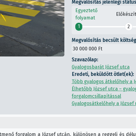
Megvalósítás jelenlegi státu
Egyeztető
Előkészí
folyamat
1
2
Megvalósítás becsült költség
30 000 000 Ft
Szavazólap:
Gyalogosbarát József utca
Eredeti, beküldött ötlet(ek):
Több gyalogos átkelőhely a 
Élhetőbb József utca – gyalo
forgalomcsillapítással
Gyalogosátkelőhely a József
menő forgalom a József utcán, különösen a reggeli és délut