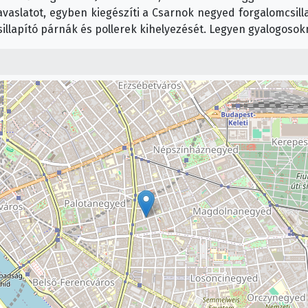
javaslatot, egyben kiegészíti a Csarnok negyed forgalomcsi
sillapító párnák és pollerek kihelyezését. Legyen gyalogoso