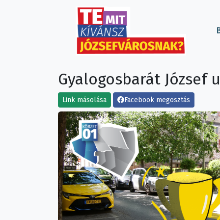
B
Gyalogosbarát József 
Link másolása
Facebook megosztás