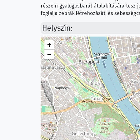
részein gyalogosbarát átalakítására tesz 
foglalja zebrák létrehozását, és sebességc
Helyszín:
+
−