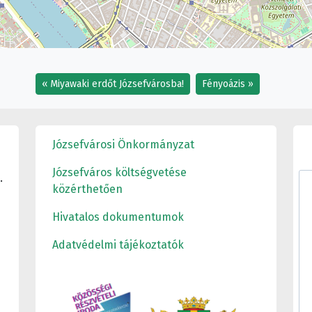
Miyawaki erdőt Józsefvárosba!
Fényoázis
Józsefvárosi Önkormányzat
Józsefváros költségvetése
.
közérthetően
Hivatalos dokumentumok
Adatvédelmi tájékoztatók