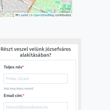
Leaflet
|
©
OpenStreetMap
contributors
Részt veszel velünk Józsefváros
alakításában?
Teljes név
Add meg teljes neved!
Email cím: