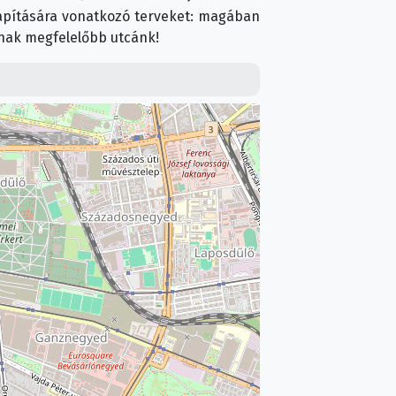
llapítására vonatkozó terveket: magában
knak megfelelőbb utcánk!