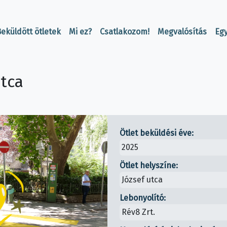
eküldött ötletek
Mi ez?
Csatlakozom!
Megvalósítás
Eg
utca
Ötlet beküldési éve:
2025
Ötlet helyszíne:
József utca
Lebonyolító:
Rév8 Zrt.