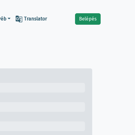

yéb
Translator
Belépés