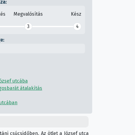
sza:
tés
Megvalósítás
Kész
3
4
e:
József utcába
gosbarát átalakítás
 utcában
áni csúcsidőben. Az ötlet a József utca