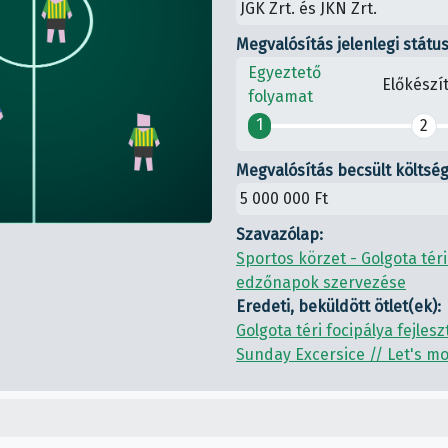
JGK Zrt. és JKN Zrt.
Megvalósítás jelenlegi státu
Egyeztető
Előkészí
folyamat
1
2
Megvalósítás becsült költség
5 000 000 Ft
Szavazólap:
Sportos körzet - Golgota téri
edzőnapok szervezése
Eredeti, beküldött ötlet(ek):
Golgota téri focipálya fejles
Sunday Excersice // Let's m