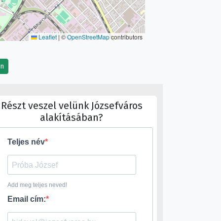
Leaflet
|
©
OpenStreetMap
contributors
en
Részt veszel velünk Józsefváros
alakításában?
Teljes név
Add meg teljes neved!
Email cím: