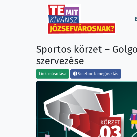
B
Sportos körzet – Golgo
szervezése
Link másolása
Facebook megosztás