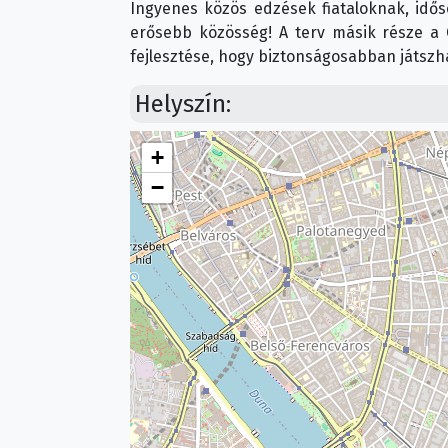
Ingyenes közös edzések fiataloknak, idős
erősebb közösség! A terv másik része a G
fejlesztése, hogy biztonságosabban játszha
Helyszín:
+
−