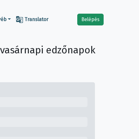

yéb
Translator
Belépés
s vasárnapi edzőnapok