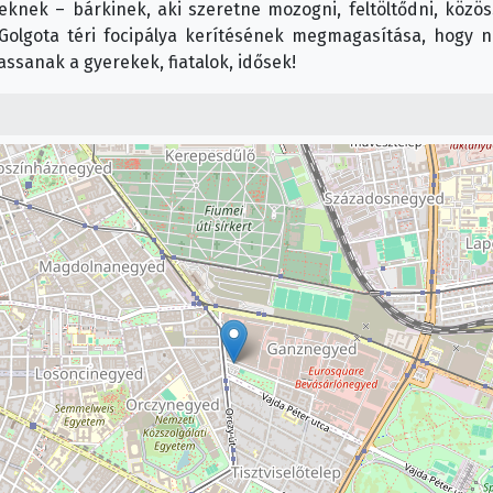
eknek – bárkinek, aki szeretne mozogni, feltöltődni, közös
olgota téri focipálya kerítésének megmagasítása, hogy ne
ssanak a gyerekek, fiatalok, idősek!