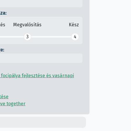
sza:
tés
Megvalósítás
Kész
3
4
e:
 focipálya fejlesztése és vasárnapi
ztése
ove together