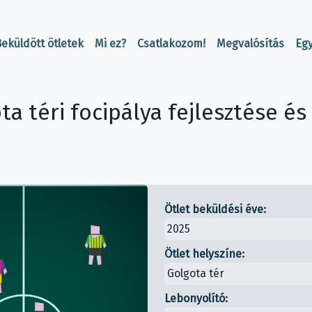
eküldött ötletek
Mi ez?
Csatlakozom!
Megvalósítás
Eg
ta téri focipálya fejlesztése é
Ötlet beküldési éve:
2025
Ötlet helyszíne:
Golgota tér
Lebonyolító: