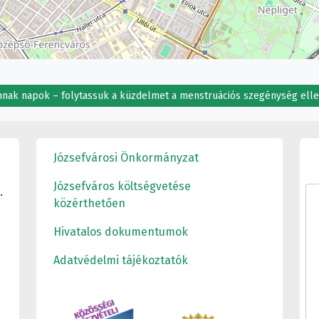
nnak napok – folytassuk a küzdelmet a menstruációs szegénység ell
Józsefvárosi Önkormányzat
Józsefváros költségvetése
.
közérthetően
Hivatalos dokumentumok
Adatvédelmi tájékoztatók