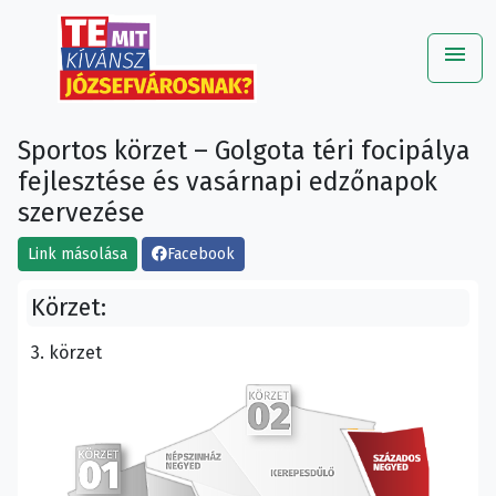
menu
Me
Sportos körzet – Golgota téri focipálya
fejlesztése és vasárnapi edzőnapok
szervezése
Link másolása
Facebook
Körzet:
3. körzet