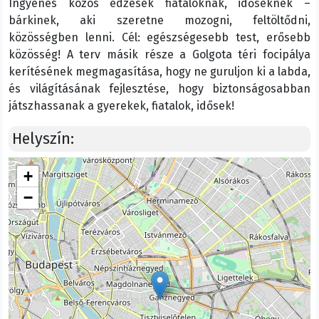
Ingyenes közös edzések fiataloknak, időseknek –
bárkinek, aki szeretne mozogni, feltöltődni,
közösségben lenni. Cél: egészségesebb test, erősebb
közösség! A terv másik része a Golgota téri focipálya
kerítésének megmagasítása, hogy ne guruljon ki a labda,
és világításának fejlesztése, hogy biztonságosabban
játszhassanak a gyerekek, fiatalok, idősek!
Helyszín:
+
−