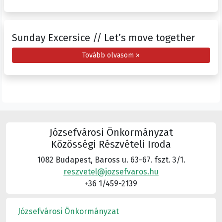
Sunday Excersice // Let’s move together
Tovább olvasom »
Józsefvárosi Önkormányzat
Közösségi Részvételi Iroda
1082 Budapest, Baross u. 63-67. fszt. 3/1.
reszvetel@jozsefvaros.hu
+36 1/459-2139
Józsefvárosi Önkormányzat