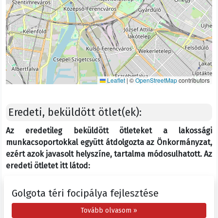
Leaflet
|
©
OpenStreetMap
contributors
Eredeti, beküldött ötlet(ek):
Az eredetileg beküldött ötleteket a lakossági
munkacsoportokkal együtt átdolgozta az Önkormányzat,
ezért azok javasolt helyszíne, tartalma módosulhatott. Az
eredeti ötletet itt látod:
Golgota téri focipálya fejlesztése
Tovább olvasom »