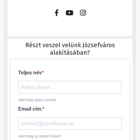
Részt veszel velünk Józsefváros
alakításában?
Teljes név
Add meg teljes neved!
Email cím:
Add meg az email címed!