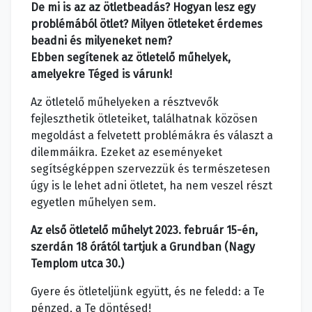
De mi is az az ötletbeadás? Hogyan lesz egy
problémából ötlet? Milyen ötleteket érdemes
beadni és milyeneket nem?
Ebben segítenek az ötletelő műhelyek,
amelyekre Téged is várunk!
Az ötletelő műhelyeken a résztvevők
fejleszthetik ötleteiket, találhatnak közösen
megoldást a felvetett problémákra és választ a
dilemmáikra. Ezeket az eseményeket
segítségképpen szervezzük és természetesen
úgy is le lehet adni ötletet, ha nem veszel részt
egyetlen műhelyen sem.
Az első ötletelő műhelyt 2023. február 15-én,
szerdán 18 órától tartjuk a Grundban (Nagy
Templom utca 30.)
Gyere és ötleteljünk együtt, és ne feledd: a Te
pénzed, a Te döntésed!