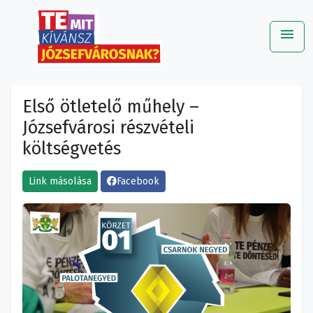
menu
Me
Első ötletelő műhely –
Józsefvárosi részvételi
költségvetés
Link másolása
Facebook