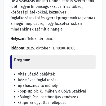
De a szavazás mellett ünneplésre is szeretnénk
időt hagyni finomságokkal és frissítőkkel,
közösségi játékokkal, kézműves
foglalkozásokkal és gyerekprogramokkal; annak
a megünneplésére, hogy Józsefvárosban
mindenkinek számít a hangja!
Helyszín:
Teleki téri piac
Időpont:
2025. október 11. 10:00-16:00
Program:
Vitéz László bábjáték
kézműves foglalkozás
újrahasznosító műhely
•pop-up bicikli műhely a Gólya Szakival
•Balogh Paci ösztöndíjas zenészek
•Superar együttes fellépése