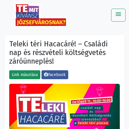
menu
Me
Teleki téri Hacacáré! – Családi
nap és részvételi költségvetés
záróünneplés!
Link másolása
Facebook