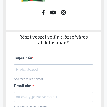
Részt veszel velünk Józsefváros
alakításában?
Teljes név
Add meg teljes neved!
Email cím:
Add meg az email címed!