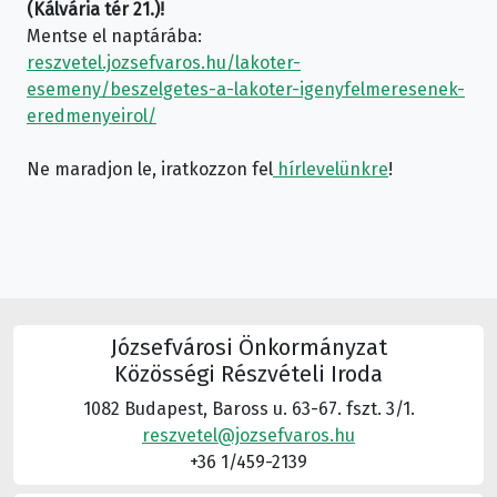
(Kálvária tér 21.)!
Mentse el naptárába:
reszvetel.jozsefvaros.hu/lakoter-
esemeny/beszelgetes-a-lakoter-igenyfelmeresenek-
eredmenyeirol/
Ne maradjon le, iratkozzon fel
hírlevelünkre
!
Józsefvárosi Önkormányzat
Közösségi Részvételi Iroda
1082 Budapest, Baross u. 63-67. fszt. 3/1.
reszvetel@jozsefvaros.hu
+36 1/459-2139