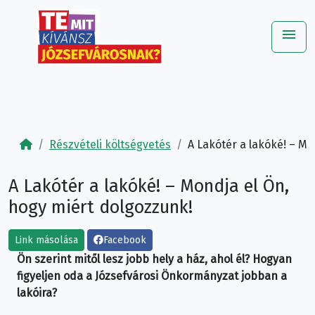
menu
Me
Részvételi költségvetés
A Lakótér a lakóké! – Mo
A Lakótér a lakóké! – Mondja el Ön,
hogy miért dolgozzunk!
Link másolása
Facebook
Ön szerint mitől lesz jobb hely a ház, ahol él? Hogyan
figyeljen oda a Józsefvárosi Önkormányzat jobban a
lakóira?