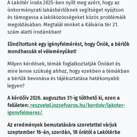
A Lakótér iroda 2025-ben nyílt meg azért, hogy az
önkormányzati lakásbérlőknek segítséget nyújtson
és támogassa a lakóközösségeket közös problémáik
megoldásában. Megtalál minket a Kálvária tér 21.
szám alatti irodánkban!
Elindítottunk egy igényfelmérést, hogy Önök, a bérlők
mondhassák el véleményüket!
Milyen kérdések, témák foglalkoztatják Önöket és
mire lenne szükség ahhoz, hogy ezekben a témákban
a bérlők bevonása és tájékoztatása hatékonyabb
legyen?
A kérdőív 2026. augusztus 31-ig tölthető ki, ezen a
felületen:
reszvetel.jozsefvaros.hu/kerdoiv/lakoter-
igenyfelmeres/
Az eredmények bemutatására szeretettel várjuk
szeptember 16-án, szerdán, 18 órától a Lakótérbe