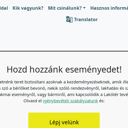
ldal
Kik vagyunk?
Mit csinálunk?
Hasznos inform

Translator
Hozd hozzánk eseményedet!
etnénk teret biztosítani azoknak a kezdeményezéseknek, amik ill
n szó a bérlőket bevonó, nekik szóló rendezvényről, lakhatási és 
zakmai eseményről, vagy bármiről, ami kapcsolódik a Lakótér tev
Olvasd el
igénybevételi szabályzatunk
és:
Lépj velünk