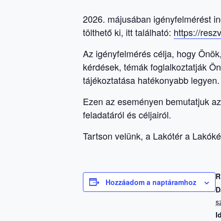
2026.
májusában igényfelmérést in
tölthető ki, itt található:
https://resz
Az igényfelmérés célja, hogy Önök,
kérdések, témák foglalkoztatják Ö
tájékoztatása hatékonyabb legyen
Ezen az eseményen bemutatjuk az 
feladatáról és céljairól.
Tartson velünk, a Lakótér a Lakók
R
Hozzáadom a naptáramhoz
D
s
I