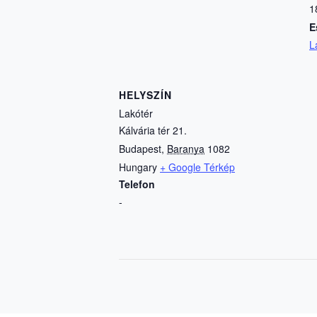
1
E
L
HELYSZÍN
Lakótér
Kálvária tér 21.
Budapest
,
Baranya
1082
Hungary
+ Google Térkép
Telefon
-