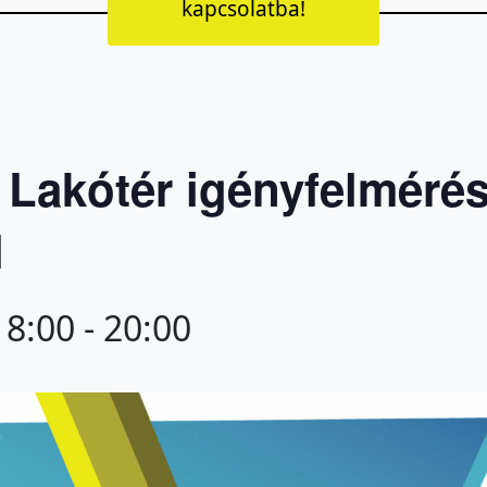
kapcsolatba!
 Lakótér igényfelméré
l
18:00
-
20:00