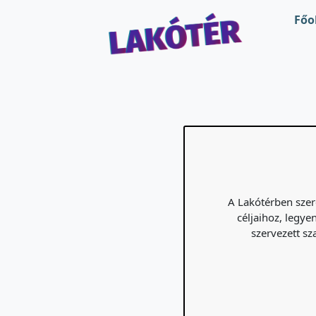
Ugrás a fő tartalomra
Főo
A Lakótérben szer
céljaihoz, legye
szervezett s