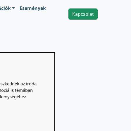
ációk
Események
Kapcsolat
eszkednek az iroda
szociális témában
ékenységéhez.