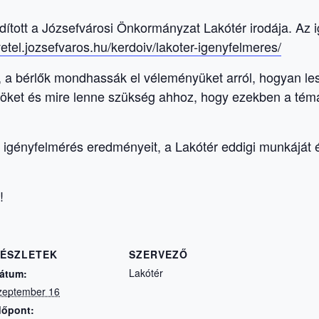
dított a Józsefvárosi Önkormányzat Lakótér irodája. Az 
vetel.jozsefvaros.hu/kerdoiv/lakoter-igenyfelmeres/
 a bérlők mondhassák el véleményüket arról, hogyan les
nöket és mire lenne szükség ahhoz, hogy ezekben a té
.
igényfelmérés eredményeit, a Lakótér eddigi munkáját 
é!
ÉSZLETEK
SZERVEZŐ
Lakótér
átum:
zeptember 16
dőpont: