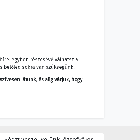
híre: egyben részesévé válhatsz a
És belőled sokra van szükségünk!
zívesen látunk, és alig várjuk, hogy
Részt veszel velünk Józsefváros