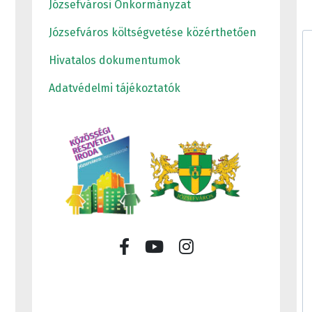
Józsefvárosi Önkormányzat
Józsefváros költségvetése közérthetően
Hivatalos dokumentumok
Adatvédelmi tájékoztatók