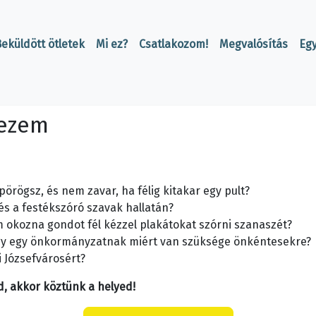
eküldött ötletek
Mi ez?
Csatlakozom!
Megvalósítás
Eg
kezem
örögsz, és nem zavar, ha félig kitakar egy pult?
l és a festékszóró szavak hallatán?
m okozna gondot fél kézzel plakátokat szórni szanaszét?
ogy egy önkormányzatnak miért van szüksége önkéntesekre?
i Józsefvárosért?
d, akkor köztünk a helyed!