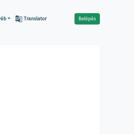

yéb
Translator
Belépés