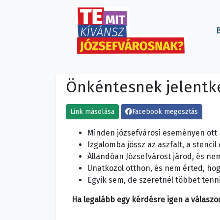
B
Önkéntesnek jelent
Link másolása
Facebook megosztás
Minden józsefvárosi eseményen ott p
Izgalomba jössz az aszfalt, a stenci
Állandóan Józsefvárost járod, és ne
Unatkozol otthon, és nem érted, h
Egyik sem, de szeretnél többet tenn
Ha legalább egy kérdésre igen a válaszo