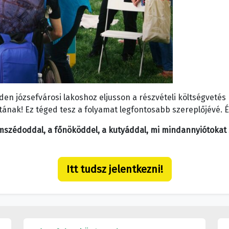
n józsefvárosi lakoshoz eljusson a részvételi költségvetés 
tának! Ez téged tesz a folyamat legfontosabb szereplőjévé. 
mszédoddal, a főnököddel, a kutyáddal, mi mindannyiótokat s
Itt tudsz jelentkezni!