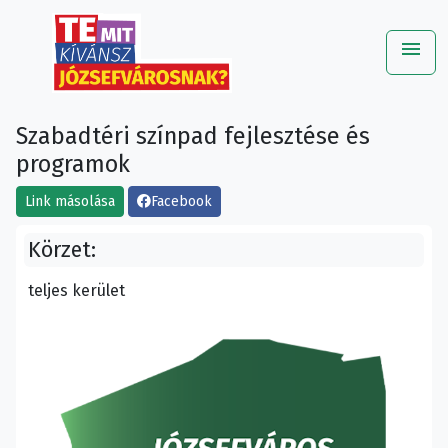
menu
Me
Szabadtéri színpad fejlesztése és
programok
Link másolása
Facebook
Körzet:
teljes kerület