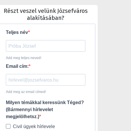
Részt veszel velünk Józsefváros
alakításában?
Teljes név
Add meg teljes neved!
Email cím:
Add meg az email címed!
Milyen témákkal keressünk Téged?
(Bármennyi hírlevelet
megjelölhetsz.)
Civil ügyek hírlevele