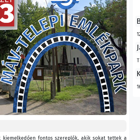
B
1
J
T
K
1
 kiemelkedően fontos szereplők, akik sokat tettek a