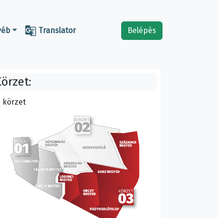

yéb
Translator
Belépés
örzet:
. körzet