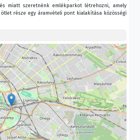
zés miatt szeretnénk emlékparkot létrehozni, amely
 ötlet része egy áramvételi pont kialakítása közösségi