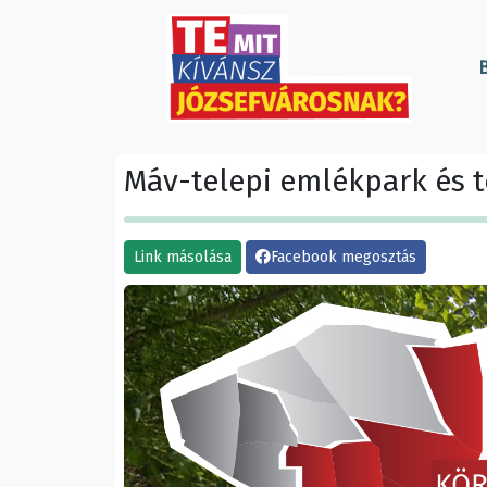
B
Máv-telepi emlékpark és té
Link másolása
Facebook megosztás