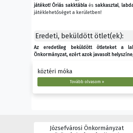
játékot!
Óriás sakktábla
és
sakkasztal
,
labda
játéklehetőséget a kerületben!
Eredeti, beküldött ötlet(ek):
Az eredetileg beküldött ötleteket a l
Önkormányzat, ezért azok javasolt helyszíne, 
köztéri móka
Tovább olvasom »
Józsefvárosi Önkormányzat