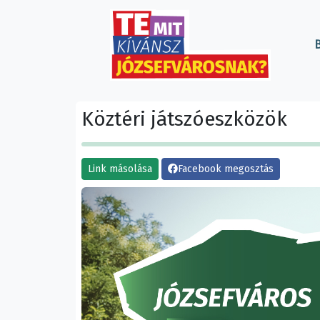
B
Köztéri játszóeszközök
Link másolása
Facebook megosztás