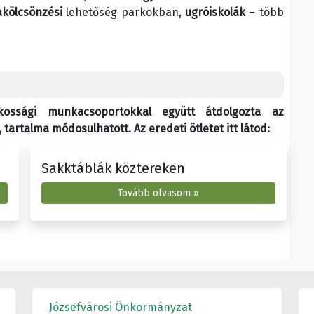
kölcsönzési
lehetőség parkokban,
ugróiskolák
– több
akossági munkacsoportokkal együtt átdolgozta az
tartalma módosulhatott. Az eredeti ötletet itt látod:
Sakktáblák köztereken
Tovább olvasom »
Józsefvárosi Önkormányzat