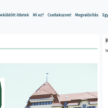
eküldött ötletek
Mi ez?
Csatlakozom!
Megvalósítás
Eg
K
t