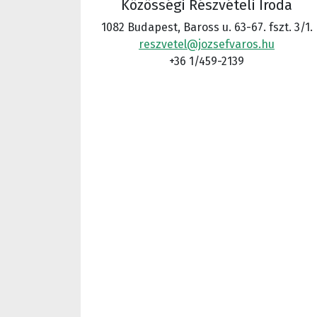
Közösségi Részvételi Iroda
1082 Budapest, Baross u. 63-67. fszt. 3/1.
reszvetel@jozsefvaros.hu
+36 1/459-2139