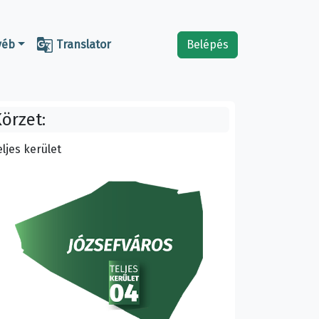

yéb
Translator
Belépés
örzet:
eljes kerület