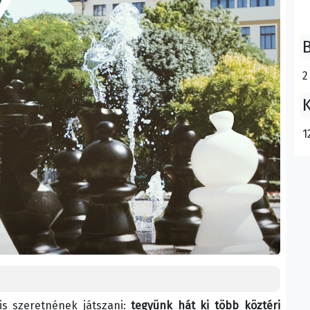
B
2
K
1
is szeretnének játszani:
tegyünk hát ki több köztéri