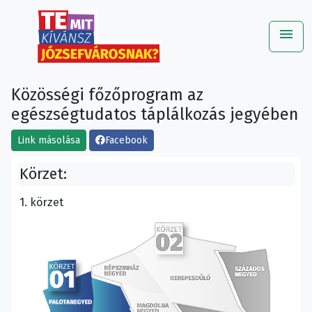
menu
Me
Közösségi főzőprogram az
egészségtudatos táplálkozás jegyében
Link másolása
Facebook
Körzet:
1. körzet