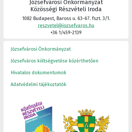
Józsefvárosi Önkormányzat
Közösségi Részvételi Iroda
1082 Budapest, Baross u. 63-67. fszt. 3/1.
reszvetel@jozsefvaros.hu
+36 1/459-2139
Józsefvárosi Önkormányzat
Józsefváros költségvetése közérthetően
Hivatalos dokumentumok
Adatvédelmi tájékoztatók