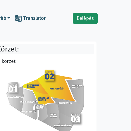

yéb
Translator
Belépés
örzet:
. körzet