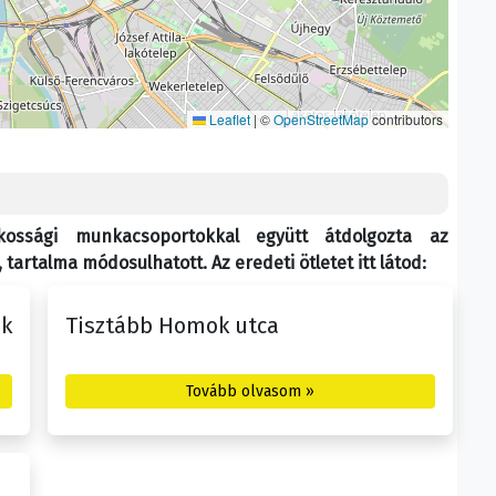
Leaflet
|
©
OpenStreetMap
contributors
akossági munkacsoportokkal együtt átdolgozta az
tartalma módosulhatott. Az eredeti ötletet itt látod:
ok
Tisztább Homok utca
Tovább olvasom »