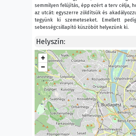
semmilyen felújítás, épp ezért a terv célja
az utcát: egyszerre zöldítsük és akadályoz
tegyünk ki szemeteseket. Emellett ped
sebességcsillapító küszöböt helyezünk ki.
Helyszín:
+
−