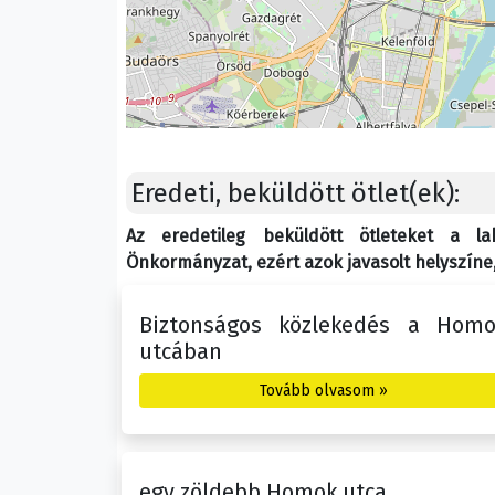
Eredeti, beküldött ötlet(ek):
Az eredetileg beküldött ötleteket a l
Önkormányzat, ezért azok javasolt helyszíne, 
Biztonságos közlekedés a Hom
utcában
Tovább olvasom »
egy zöldebb Homok utca