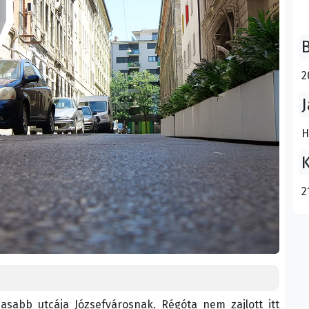
B
2
J
H
K
2
sabb utcája Józsefvárosnak. Régóta nem zajlott itt