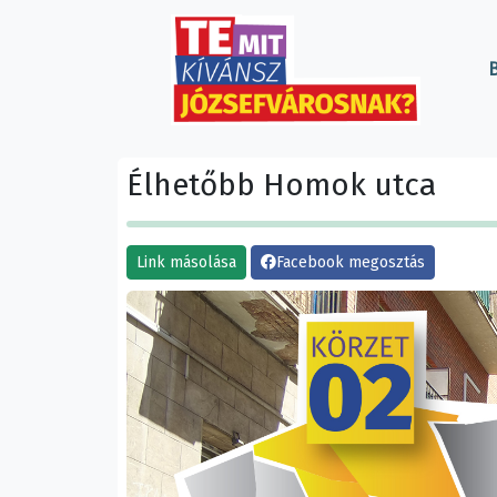
B
Élhetőbb Homok utca
Link másolása
Facebook megosztás