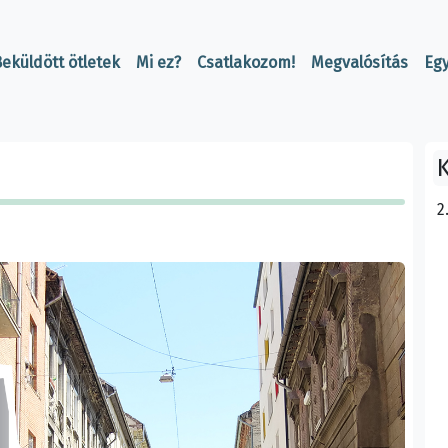
eküldött ötletek
Mi ez?
Csatlakozom!
Megvalósítás
Eg
K
2