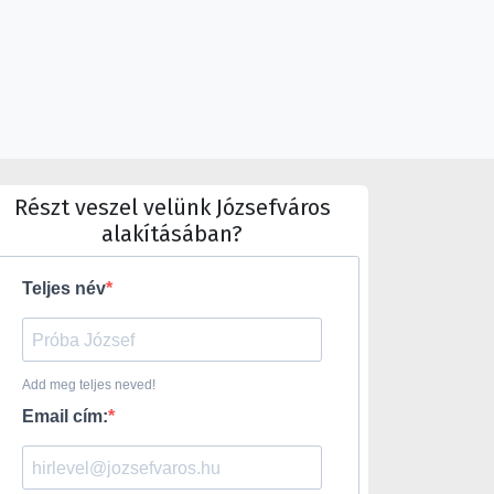
Részt veszel velünk Józsefváros
alakításában?
Teljes név
Add meg teljes neved!
Email cím: