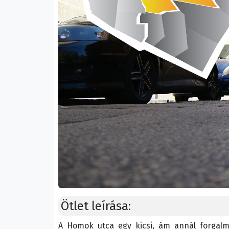
Ötlet leírása:
A Homok utca egy kicsi, ám annál forgalma