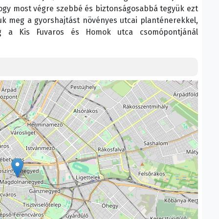
, hogy most végre szebbé és biztonságosabbá tegyük ezt
zuk meg a gyorshajtást növényes utcai planténerekkel,
ig a Kis Fuvaros és Homok utca csomópontjánál