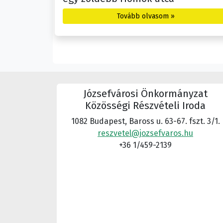
Tovább olvasom »
Józsefvárosi Önkormányzat
Közösségi Részvételi Iroda
1082 Budapest, Baross u. 63-67. fszt. 3/1.
reszvetel@jozsefvaros.hu
+36 1/459-2139