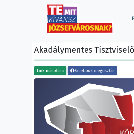
B
Akadálymentes Tisztvisel
Link másolása
Facebook megosztás