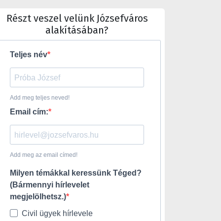
Részt veszel velünk Józsefváros
alakításában?
Teljes név
Add meg teljes neved!
Email cím:
Add meg az email címed!
Milyen témákkal keressünk Téged?
(Bármennyi hírlevelet
megjelölhetsz.)
Civil ügyek hírlevele