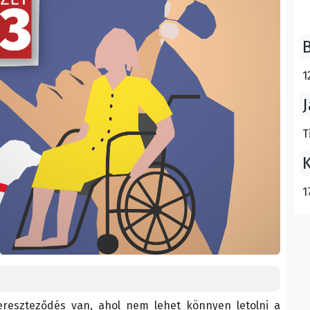
B
1
J
T
K
1
ereszteződés van, ahol nem lehet könnyen letolni a