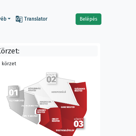

yéb
Translator
Belépés
örzet:
. körzet