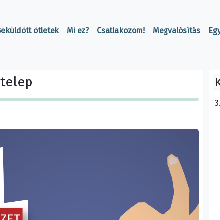
eküldött ötletek
Mi ez?
Csatlakozom!
Megvalósítás
Eg
őtelep
K
3