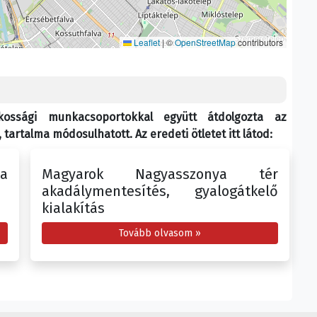
Leaflet
|
©
OpenStreetMap
contributors
akossági munkacsoportokkal együtt átdolgozta az
tartalma módosulhatott. Az eredeti ötletet itt látod:
a
Magyarok Nagyasszonya tér
akadálymentesítés, gyalogátkelő
kialakítás
Tovább olvasom »