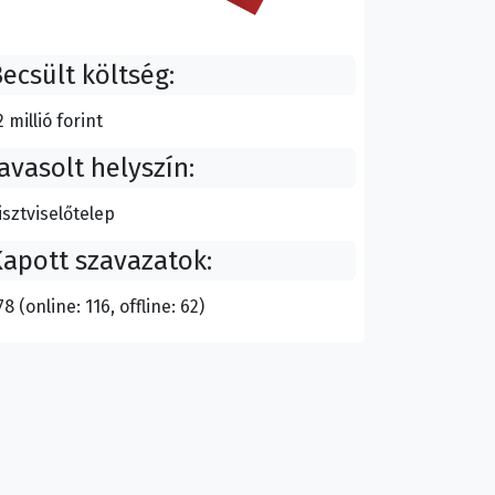
ecsült költség:
2 millió forint
avasolt helyszín:
isztviselőtelep
apott szavazatok:
78 (online: 116, offline: 62)