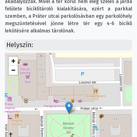
akadályozzák. Mivel a tér körül nem elég széles a járda
felülete biciklitároló kialakítására, ezért a parkkal
szemben, a Práter utcai parkolósávban egy parkolóhely
megszüntetésével jönne létre tér egy 4-6 bicikli
lekötésére alkalmas tárolónak.
Helyszín:
+
−