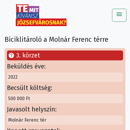
menu
Me
Biciklitároló a Molnár Ferenc térre
3. körzet
help
Beküldés éve:
2022
Becsült költség:
500 000 Ft
Javasolt helyszín:
Molnár Ferenc tér