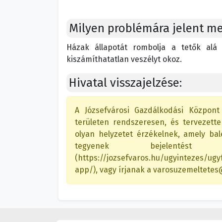
Milyen problémára jelent m
Házak állapotát rombolja a tetők alá 
kiszámíthatatlan veszélyt okoz.
Hivatal visszajelzése:
A Józsefvárosi Gazdálkodási Központ 
területen rendszeresen, és tervezett
olyan helyzetet érzékelnek, amely bal
tegyenek bejelentést
(https://jozsefvaros.hu/ugyintezes/ugy
app/), vagy írjanak a varosuzemeltetes