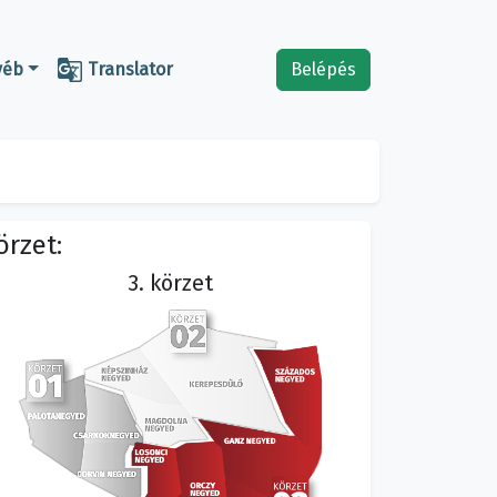

yéb
Translator
Belépés
örzet:
3. körzet