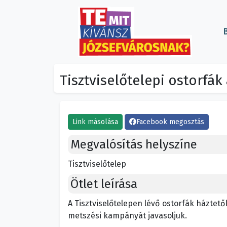
B
Tisztviselőtelepi ostorfá
Link másolása
Facebook megosztás
Megvalósítás helyszíne
Tisztviselőtelep
Ötlet leírása
A Tisztviselőtelepen lévő ostorfák háztetők
metszési kampányát javasoljuk.