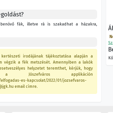
egoldást?
benövő fák, illetve rá is szakadhat a házakra,
Á
N
Sz
B
kertészeti irodájának tájékoztatása alapján a
Kő
en végzik a fék metszését. Amennyiben a lakók
esetveszélyes helyzetet teremthet, kérjük, hogy
 a Jószefváros applikáción
felfogadas-es-kapcsolat/2022/01/jozsefvaros-
@jgk.hu email címre.