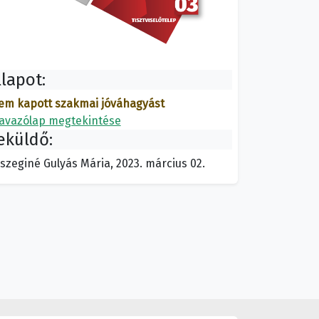
llapot:
em kapott szakmai jóváhagyást
avazólap megtekintése
eküldő:
szeginé Gulyás Mária, 2023. március 02.