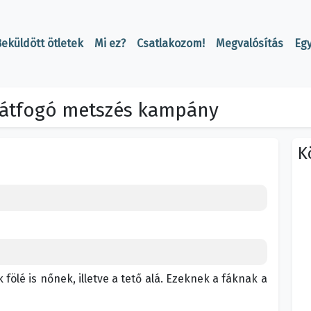
eküldött ötletek
Mi ez?
Csatlakozom!
Megvalósítás
Eg
k átfogó metszés kampány
K
 fölé is nőnek, illetve a tető alá. Ezeknek a fáknak a