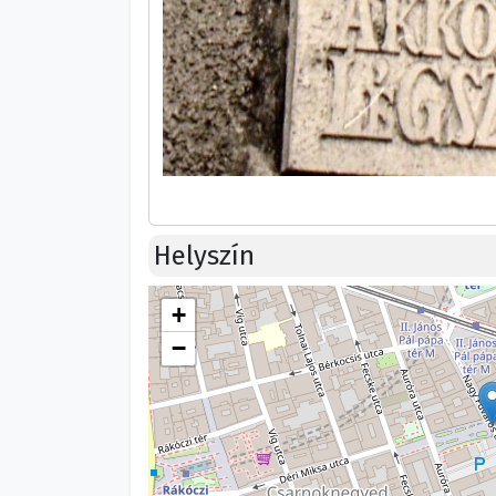
Helyszín
+
−