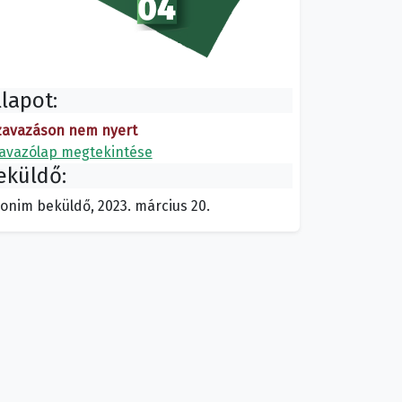
llapot:
zavazáson nem nyert
avazólap megtekintése
eküldő:
onim beküldő, 2023. március 20.