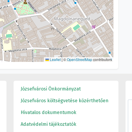
Leaflet
|
©
OpenStreetMap
contributors
Józsefvárosi Önkormányzat
Józsefváros költségvetése közérthetően
Hivatalos dokumentumok
Adatvédelmi tájékoztatók