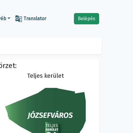

yéb
Translator
Belépés
örzet:
Teljes kerület