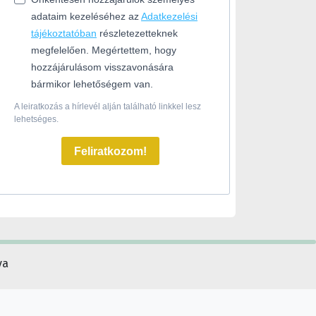
adataim kezeléséhez az
Adatkezelési
tájékoztatóban
részletezetteknek
megfelelően. Megértettem, hogy
hozzájárulásom visszavonására
bármikor lehetőségem van.
A leiratkozás a hírlevél alján található linkkel lesz
lehetséges.
Feliratkozom!
va