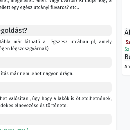
sét, megélését. Miért Nagyfuvaros? Ki tudja hogy a
ellett egy egész utcányi fuvaros? etc..
egoldást?
Á
 tábla már látható a Légszesz utcában pl, amely
S
égen légszeszgyárnak)
Sz
B
An
ósítás már nem lehet nagyon drága.
et valósítani, úgy hogy a lakók is ötletelhetnének,
dekes elnevezése és története.