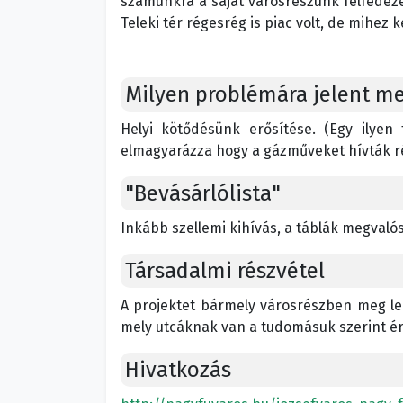
számunkra a saját városrészünk felfedezé
Teleki tér régesrég is piac volt, de mihez k
Milyen problémára jelent m
Helyi kötődésünk erősítése. (Egy ilyen
elmagyarázza hogy a gázműveket hívták r
"Bevásárlólista"
Inkább szellemi kihívás, a táblák megval
Társadalmi részvétel
A projektet bármely városrészben meg leh
mely utcáknak van a tudomásuk szerint ér
Hivatkozás