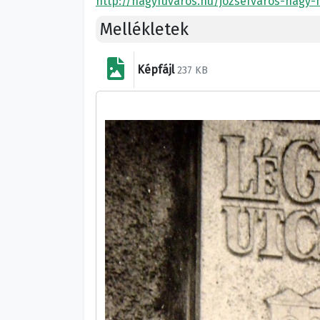
http://nagyfuvaros.hu/jozsefvaros-nagy-
Mellékletek
Képfájl
237 KB