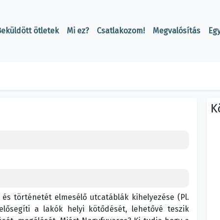
eküldött ötletek
Mi ez?
Csatlakozom!
Megvalósítás
Eg
K
és történetét elmesélő utcatáblák kihelyezése (Pl.
elősegíti a lakók helyi kötődését, lehetővé teszik