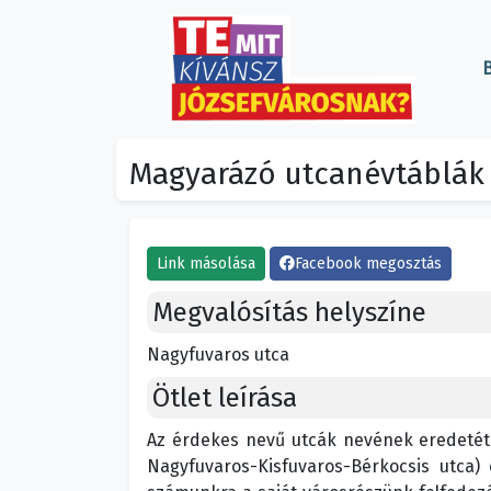
B
Magyarázó utcanévtáblák
Link másolása
Facebook megosztás
Megvalósítás helyszíne
Nagyfuvaros utca
Ötlet leírása
Az érdekes nevű utcák nevének eredetét 
Nagyfuvaros-Kisfuvaros-Bérkocsis utca) 