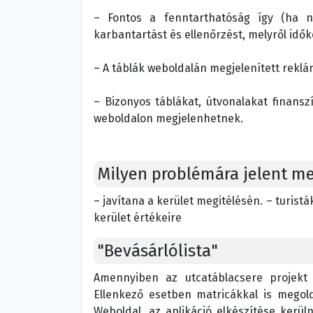
– Fontos a fenntarthatóság így (ha 
karbantartást és ellenőrzést, melyről idők
– A táblák weboldalán megjelenített reklám
– Bizonyos táblákat, útvonalakat finan
weboldalon megjelenhetnek.
Milyen problémára jelent m
– javítana a kerület megitélésén. – turistá
kerület értékeire
"Bevásárlólista"
Amennyiben az utcatáblacsere projekt 
Ellenkező esetben matricákkal is megol
Weboldal, az aplikáció elkészítése kerü