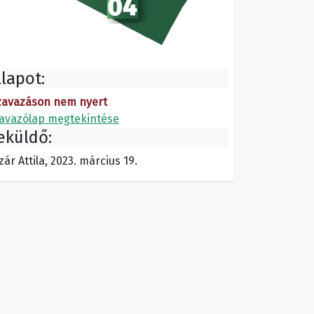
llapot:
zavazáson nem nyert
avazólap megtekintése
eküldő:
zár Attila, 2023. március 19.