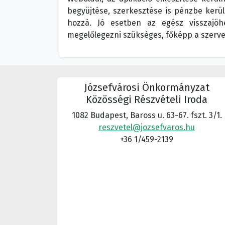
begyüjtése, szerkesztése is pénzbe kerü
hozzá. Jó esetben az egész visszajöh
megelőlegezni szükséges, főképp a szerve
Józsefvárosi Önkormányzat
Közösségi Részvételi Iroda
1082 Budapest, Baross u. 63-67. fszt. 3/1.
reszvetel@jozsefvaros.hu
+36 1/459-2139