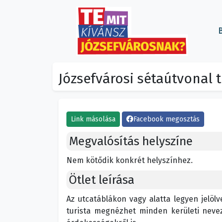
B
Józsefvárosi sétaútvonal 
Link másolása
Facebook megosztás
Megvalósítás helyszíne
Nem kötődik konkrét helyszínhez.
Ötlet leírása
Az utcatáblákon vagy alatta legyen jelöl
turista megnézhet minden kerületi nevez