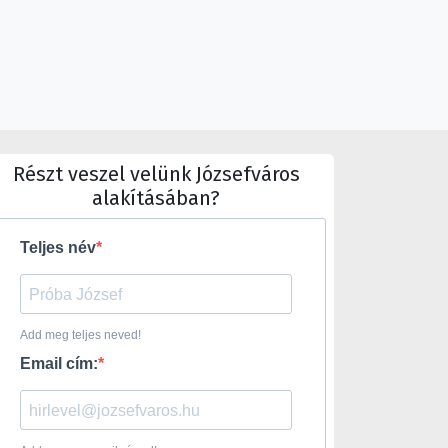
Részt veszel velünk Józsefváros
alakításában?
Teljes név
Add meg teljes neved!
Email cím: