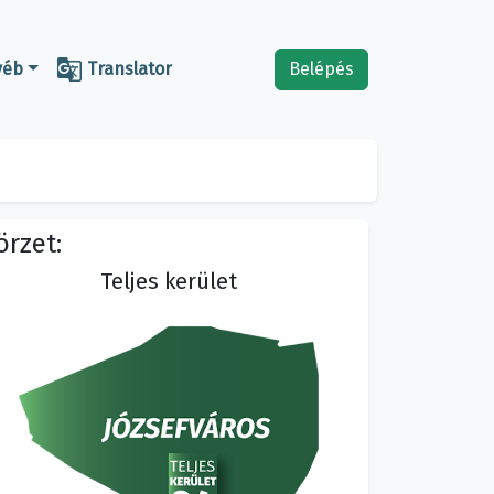

yéb
Translator
Belépés
örzet:
Teljes kerület