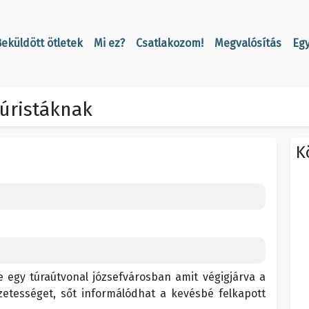
eküldött ötletek
Mi ez?
Csatlakozom!
Megvalósítás
Eg
túristáknak
K
ve egy túraútvonal józsefvárosban amit végigjárva a
etességet, sőt informálódhat a kevésbé felkapott