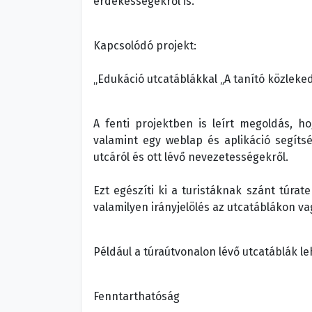
érdekességekről is.
Kapcsolódó projekt:
„Edukáció utcatáblákkal „A tanító közleke
A fenti projektben is leírt megoldás, h
valamint egy weblap és aplikáció segíts
utcáról és ott lévő nevezetességekről.
Ezt egészíti ki a turistáknak szánt túrat
valamilyen irányjelölés az utcatáblákon vag
Például a túraútvonalon lévő utcatáblák l
Fenntarthatóság