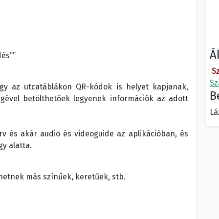
Á
dés””
S
Sz
ogy az utcatáblákon QR-kódok is helyet kapjanak,
B
égével betölthetőek legyenek információk az adott
Lá
erv és akár audio és videoguide az aplikációban, és
y alatta.
ehetnek más színűek, keretűek, stb.