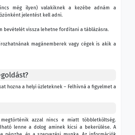
nincs még ilyen) valakiknek a kezébe adnám a
özönként jelentést kell adni.
 bevételét vissza lehetne fordítani a táblázásra.
szírozhatnának magánemberek vagy cégek is akik a
egoldást?
kat hozna a helyi üzleteknek – Felhívná a figyelmet a
megtörténik azzal nincs e miatt többletköltség.
dható lenne a dolog aminek kicsi a bekerülése. A
lne pénzbe, és a szervezési munka. Az információk