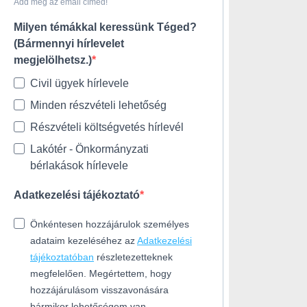
Add meg az email címed!
Milyen témákkal keressünk Téged?
(Bármennyi hírlevelet
megjelölhetsz.)
Civil ügyek hírlevele
Minden részvételi lehetőség
Részvételi költségvetés hírlevél
Lakótér - Önkormányzati
bérlakások hírlevele
Adatkezelési tájékoztató
Önkéntesen hozzájárulok személyes
adataim kezeléséhez az
Adatkezelési
tájékoztatóban
részletezetteknek
megfelelően. Megértettem, hogy
hozzájárulásom visszavonására
bármikor lehetőségem van.