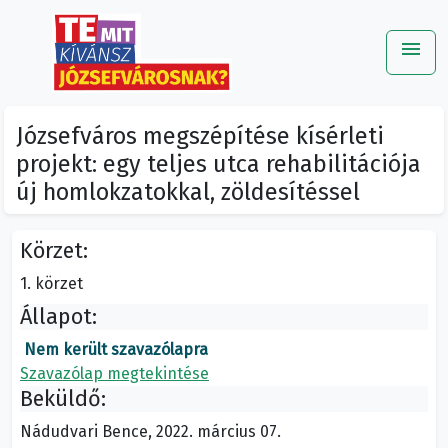
menu
Me
Józsefváros megszépítése kísérleti
projekt: egy teljes utca rehabilitációja
új homlokzatokkal, zöldesítéssel
Körzet:
1. körzet
Állapot:
Nem került szavazólapra
Szavazólap megtekintése
Beküldő:
Nádudvari Bence, 2022. március 07.