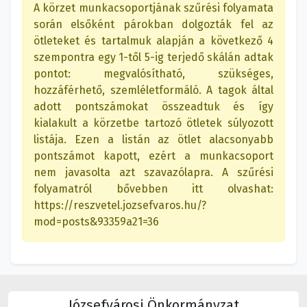
A körzet munkacsoportjának szűrési folyamata
során elsőként párokban dolgozták fel az
ötleteket és tartalmuk alapján a következő 4
szempontra egy 1-től 5-ig terjedő skálán adtak
pontot: megvalósítható, szükséges,
hozzáférhető, szemléletformáló. A tagok által
adott pontszámokat összeadtuk és így
kialakult a körzetbe tartozó ötletek súlyozott
listája. Ezen a listán az ötlet alacsonyabb
pontszámot kapott, ezért a munkacsoport
nem javasolta azt szavazólapra. A szűrési
folyamatról bővebben itt olvashat:
https://reszvetel.jozsefvaros.hu/?
mod=posts&93359a21=36
Józsefvárosi Önkormányzat