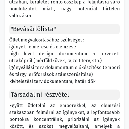
utcában, kerületet rontó összkép a felújításra váró
homlokzatok miatt, nagy potenciál hirtelen
változásra
"Bevásárlólista"
Ötlet megvalósításához szükséges:
igények felmérése és elemzése
high level design dokumentum a tervezett
utcaképről (mérföldkövek, rajzolt terv, stb.)
igényvállási terv dokumentum előkészítése (emberi
és tárgyi erőforrások számszerűsítése)
kivitelezési terv dokumentum, határidők
Társadalmi részvétel
Együtt ötletelni az emberekkel, az elemzési
szakaszban felmérni az igényeket, a legfontosabb
pontokra koncentrálnk, priorizálni az igények
között, és azokat megvalósítani, amelyek a