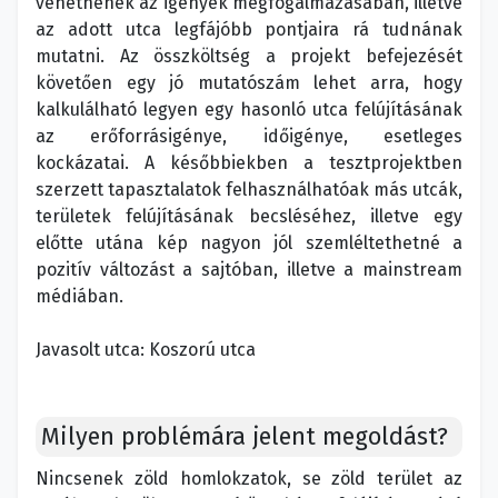
vehetnének az igények megfogalmazásában, illetve
az adott utca legfájóbb pontjaira rá tudnának
mutatni. Az összköltség a projekt befejezését
követően egy jó mutatószám lehet arra, hogy
kalkulálható legyen egy hasonló utca felújításának
az erőforrásigénye, időigénye, esetleges
kockázatai. A későbbiekben a tesztprojektben
szerzett tapasztalatok felhasználhatóak más utcák,
területek felújításának becsléséhez, illetve egy
előtte utána kép nagyon jól szemléltethetné a
pozitív változást a sajtóban, illetve a mainstream
médiában.
Javasolt utca: Koszorú utca
Milyen problémára jelent megoldást?
Nincsenek zöld homlokzatok, se zöld terület az