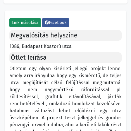
Link másolása
Facebook
Megvalósítás helyszíne
1086, Budapest Koszorú utca
Ötlet leírása
Ötletem egy olyan kísérleti jellegű projekt lenne,
amely arra irányulna hogy egy kisméretű, de teljes
utca megújítását célző felújítással megmutatná,
hogy nem nagymértékű ráfordítással pl.
zöldesítéssel, graffitik eltávolításával, járdák
rendbetételével , omladozó homlokzat kezelésével
hatalmas változást lehet előidézni egy utca
összképében. A projekt teszt jelleggel és gondos
pénzügyi tervvel indulna, ahol a kerületi lakók részt