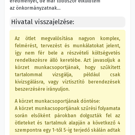
eredményét, de már többször elküldtem
az önkormányzatnak…
Hivatal visszajelzése:
Az ötlet megvalósítása nagyon komplex,
felmérést, tervezést és munkálatokat jelent,
így nem fér bele a részvételi költségvetés
rendelkezésre álló keretébe. Azt javasoljuk a
körzet munkacsoportjának, hogy szűkített
tartalommal vizsgálja, például csak
kivizsgálásra, vagy víztisztító berendezések
beszerzésére irányuljon.
A körzet munkacsoportjának döntése:
A körzet munkacsoportjának szűrési folyamata
során elsőként párokban dolgozták fel az
ötleteket és tartalmuk alapján a következő 4
szempontra egy 1-től 5-ig terjedő skálán adtak