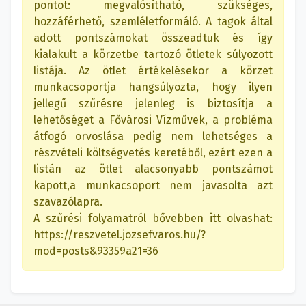
pontot: megvalósítható, szükséges,
hozzáférhető, szemléletformáló. A tagok által
adott pontszámokat összeadtuk és így
kialakult a körzetbe tartozó ötletek súlyozott
listája. Az ötlet értékelésekor a körzet
munkacsoportja hangsúlyozta, hogy ilyen
jellegű szűrésre jelenleg is biztosítja a
lehetőséget a Fővárosi Vízművek, a probléma
átfogó orvoslása pedig nem lehetséges a
részvételi költségvetés keretéből, ezért ezen a
listán az ötlet alacsonyabb pontszámot
kapott,a munkacsoport nem javasolta azt
szavazólapra.
A szűrési folyamatról bővebben itt olvashat:
https://reszvetel.jozsefvaros.hu/?
mod=posts&93359a21=36