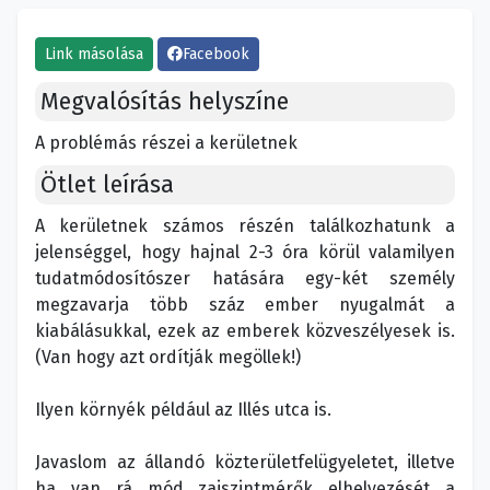
Link másolása
Facebook
Megvalósítás helyszíne
A problémás részei a kerületnek
Ötlet leírása
A kerületnek számos részén találkozhatunk a
jelenséggel, hogy hajnal 2-3 óra körül valamilyen
tudatmódosítószer hatására egy-két személy
megzavarja több száz ember nyugalmát a
kiabálásukkal, ezek az emberek közveszélyesek is.
(Van hogy azt ordítják megöllek!)
Ilyen környék például az Illés utca is.
Javaslom az állandó közterületfelügyeletet, illetve
ha van rá mód zajszintmérők elhelyezését a