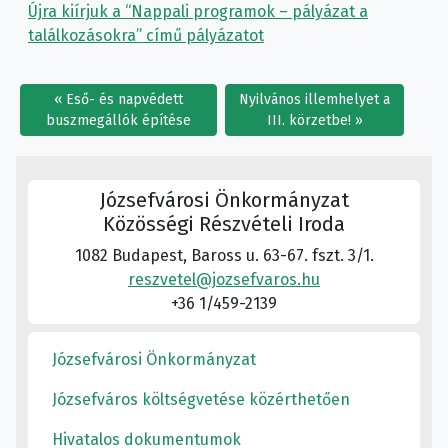
Újra kiírjuk a “Nappali programok – pályázat a
találkozásokra” című pályázatot
Eső- és napvédett
Nyilvános illemhelyet a
buszmegállók építése
III. körzetbe!
Józsefvárosi Önkormányzat
Közösségi Részvételi Iroda
1082 Budapest, Baross u. 63-67. fszt. 3/1.
reszvetel@jozsefvaros.hu
+36 1/459-2139
Józsefvárosi Önkormányzat
Józsefváros költségvetése közérthetően
Hivatalos dokumentumok