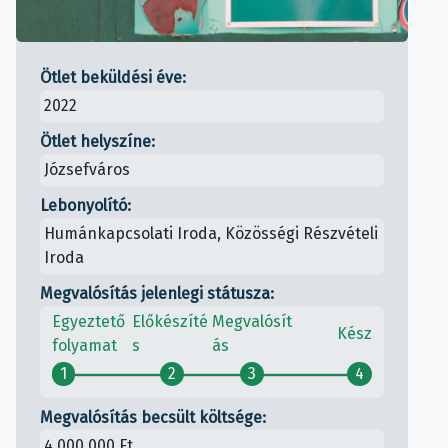
Ötlet beküldési éve:
2022
Ötlet helyszíne:
Józsefváros
Lebonyolító:
Humánkapcsolati Iroda, Közösségi Részvételi
Iroda
Megvalósítás jelenlegi státusza:
Egyeztető
Előkészíté
Megvalósít
Kész
folyamat
s
ás
1
2
3
4
Megvalósítás becsült költsége:
4 000 000 Ft