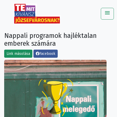
menu
Me
Nappali programok hajléktalan
emberek számára
Link másolása
Facebook