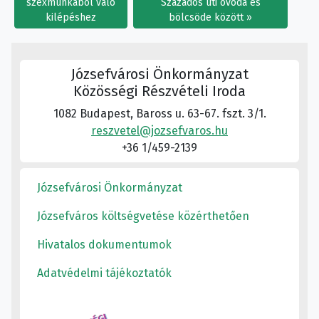
szexmunkából való
Százados úti óvoda és
kilépéshez
bölcsöde között
Józsefvárosi Önkormányzat
Közösségi Részvételi Iroda
1082 Budapest, Baross u. 63-67. fszt. 3/1.
reszvetel@jozsefvaros.hu
+36 1/459-2139
Józsefvárosi Önkormányzat
Józsefváros költségvetése közérthetően
Hivatalos dokumentumok
Adatvédelmi tájékoztatók