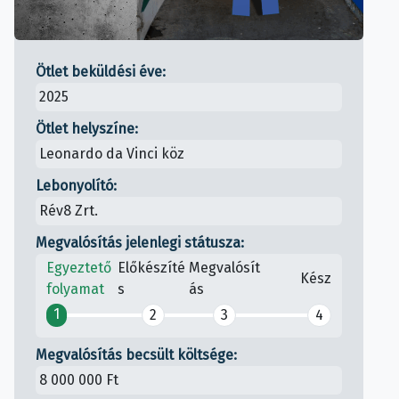
Ötlet beküldési éve:
2025
Ötlet helyszíne:
Leonardo da Vinci köz
Lebonyolító:
Rév8 Zrt.
Megvalósítás jelenlegi státusza:
Egyeztető
Előkészíté
Megvalósít
Kész
folyamat
s
ás
1
2
3
4
Megvalósítás becsült költsége:
8 000 000 Ft