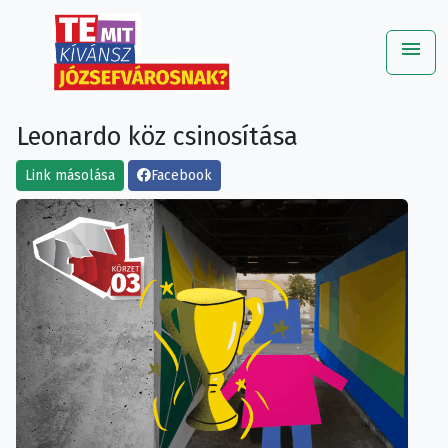
menu
Me
Leonardo köz csinosítása
Link másolása
Facebook