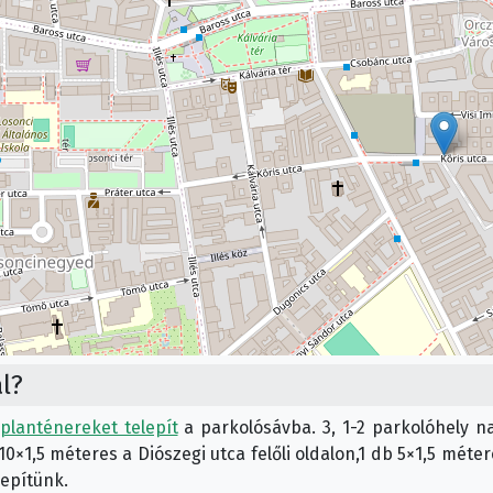
l?
planténereket telepít
a parkolósávba. 3, 1-2 parkolóhely na
10×1,5 méteres a Diószegi utca felőli oldalon,1 db 5×1,5 méte
lepítünk.