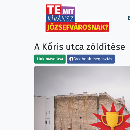
B
A Kőris utca zöldítése
Link másolása
Facebook megosztás