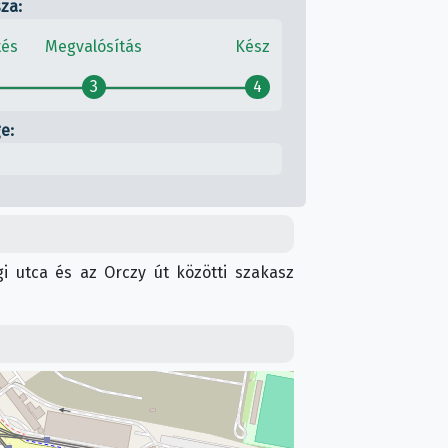
sza:
tés
Megvalósítás
Kész
3
4
e:
i utca és az Orczy út közötti szakasz