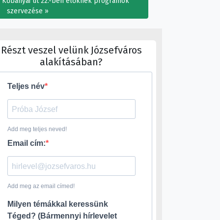
a Kőbányai út 22.-ben élőknek programok
szervezése
Részt veszel velünk Józsefváros
alakításában?
Teljes név
Add meg teljes neved!
Email cím:
Add meg az email címed!
Milyen témákkal keressünk
Téged? (Bármennyi hírlevelet