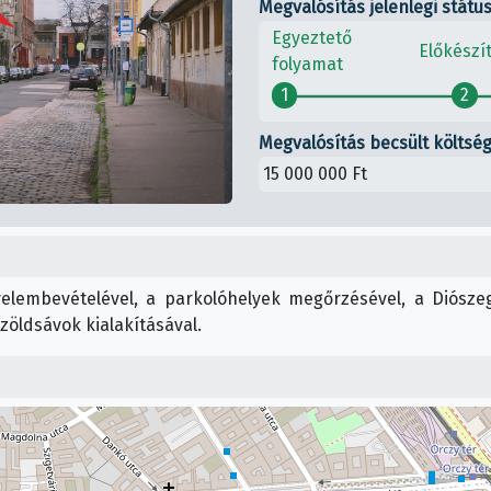
Megvalósítás jelenlegi státu
Egyeztető
Előkészí
folyamat
1
2
Megvalósítás becsült költség
15 000 000 Ft
yelembevételével, a parkolóhelyek megőrzésével, a Diószeg
zöldsávok kialakításával.