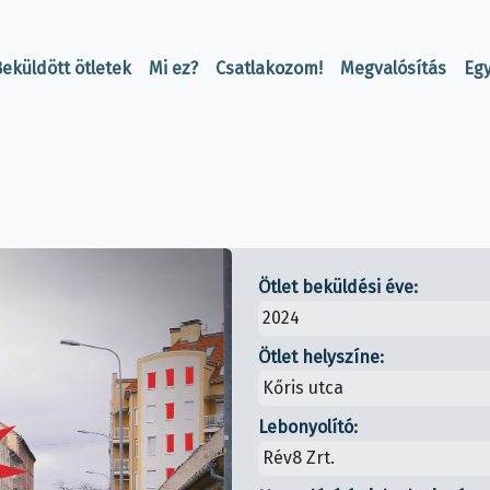
eküldött ötletek
Mi ez?
Csatlakozom!
Megvalósítás
Eg
Ötlet beküldési éve:
2024
Ötlet helyszíne:
Kőris utca
Lebonyolító:
Rév8 Zrt.