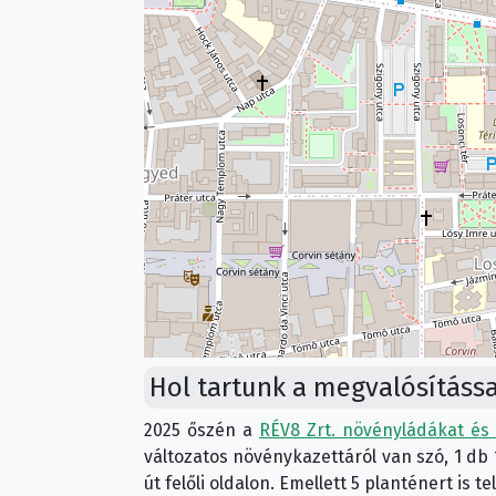
Hol tartunk a megvalósítássa
2025 őszén a
RÉV8 Zrt. növényládákat és 
változatos növénykazettáról van szó, 1 db 
út felőli oldalon. Emellett 5 planténert is te