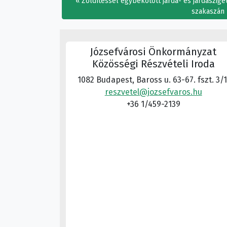
Zöldítéssel egybekötött járda- és járdaszig
szakaszán
Józsefvárosi Önkormányzat
Közösségi Részvételi Iroda
1082 Budapest, Baross u. 63-67. fszt. 3/1
reszvetel@jozsefvaros.hu
+36 1/459-2139