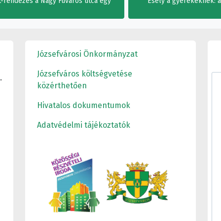
et-rendezés a Nagy Fuvaros utca egy
Esély a gyerekeknek: 
Józsefvárosi Önkormányzat
Józsefváros költségvetése
.
közérthetően
Hivatalos dokumentumok
Adatvédelmi tájékoztatók