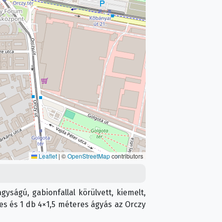
Leaflet
|
©
OpenStreetMap
contributors
gyságú, gabionfallal körülvett, kiemelt,
res és 1 db 4×1,5 méteres ágyás az Orczy