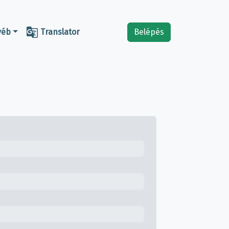

yéb
Translator
Belépés