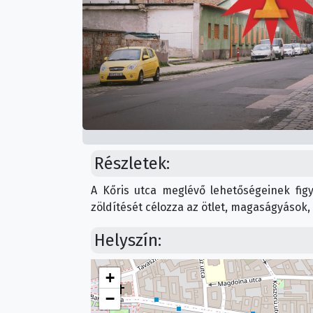
Részletek:
A Kőris utca meglévő lehetőségeinek fig
zöldítését célozza az ötlet, magaságyások, 
Helyszín:
+
−