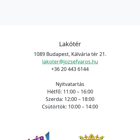
r
s
é
n
z
s
e
a
t
s
v
á
é
i
s
g
s
a
Lakótér
.
á
e
1089 Budapest, Kálvária tér 21.
c
é
lakoter@jozsefvaros.hu
i
s
+36 20 443 6144
ó
n
Nyitvatartás
é
Hétfő: 11:00 – 16:00
z
Szerda: 12:00 – 18:00
e
Csütörtök: 10:00 – 14:00
t
v
á