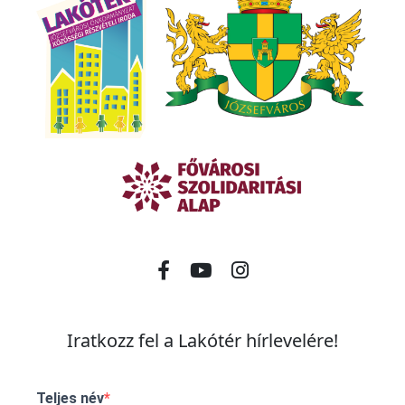
l
a
s
z
t
á
s
Iratkozz fel a Lakótér hírlevelére!
Teljes név