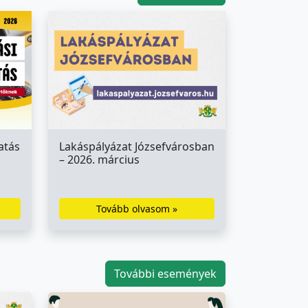
atás
Lakáspályázat Józsefvárosban
– 2026. március
Tovább olvasom »
További események