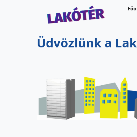
Ugrás a fő tartalomra
Főo
Üdvözlünk a Lak