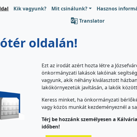
ldal
Kik vagyunk?
Mit csinálunk?
Hasznos inform

Translator
ótér oldalán!
Ezt az irodát azért hozta létre a Józsefv
önkormányzati lakások lakóinak segítsé
vagyunk, akik néhány kiválasztott házba
lakókörnyezetük javításán, a lakók között
Keress minket, ha önkormányzati bérlőké
vagy közös munkát kezdeményeznél a sa
Térj be hozzánk személyesen a Kálvária 
időben!