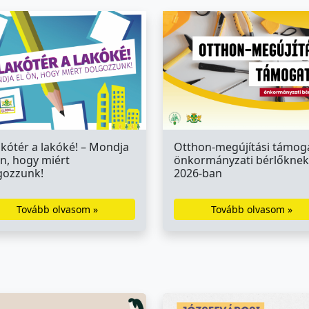
akótér a lakóké! – Mondja
Otthon-megújítási támog
Ön, hogy miért
önkormányzati bérlőknek
gozzunk!
2026-ban
Tovább olvasom »
Tovább olvasom »