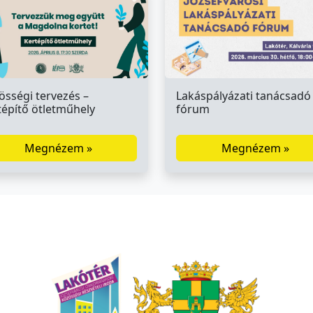
Lakáspályázati tanácsadó
össégi tervezés –
fórum
tépítő ötletműhely
Megnézem »
Megnézem »