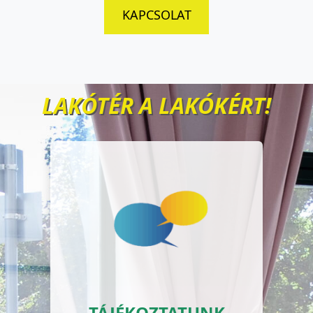
KAPCSOLAT
LAKÓTÉR A LAKÓKÉRT!
TÁJÉKOZTATUNK