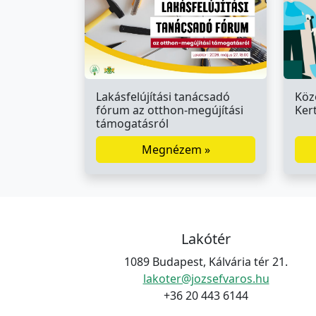
Lakásfelújítási tanácsadó
Köz
fórum az otthon-megújítási
Ker
támogatásról
Megnézem »
Lakótér
1089 Budapest, Kálvária tér 21.
lakoter@jozsefvaros.hu
+36 20 443 6144