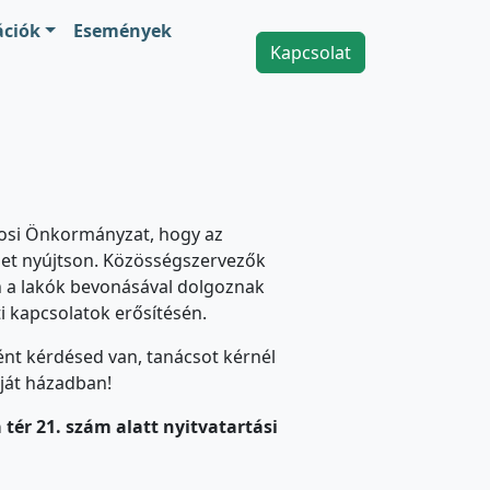
ációk
Események
Kapcsolat
árosi Önkormányzat, hogy az
get nyújtson. Közösségszervezők
n a lakók bevonásával dolgoznak
i kapcsolatok erősítésén.
nt kérdésed van, tanácsot kérnél
ját házadban!
tér 21. szám alatt nyitvatartási