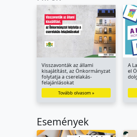
Visszavonták az állami
A L
kisajátítást, az Önkormányzat
el 
folytatja a cserelakás-
dol
felajánlásokat
Tovább olvasom »
Események