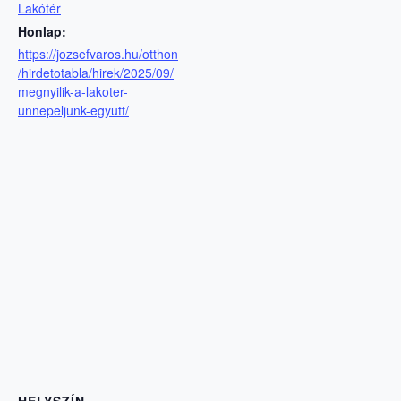
Lakótér
Honlap:
https://jozsefvaros.hu/otthon
/hirdetotabla/hirek/2025/09/
megnyilik-a-lakoter-
unnepeljunk-egyutt/
HELYSZÍN