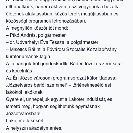
otthonaiknak, hanem aktívan részt vegyenek a házaik
életének alakításában, közös tereik megújításában és
közösségi programok létrehozásában.
A megnyitón köszöntőt mond:
– Pikó András, polgármester
– dr. Udvarhelyi Éva Tessza, alpolgármester
– Misetics Bálint, a Fővárosi Szociális Közalapítvány
kuratóriumának tagja
A jó hangulatról gondoskodik: Báder Józsi és zenekara
és koccintás
Az Én Józsefvárosom programsorozat különkiadása:
„Józsefváros bérlői szemmel” – történetmesélő est
lakóktól lakóknak
Gyere el, ünnepeljük együtt a Lakótér indulását, és
ismerd meg, hogyan segíthetünk egymásnak
Józsefvárosban!
Lakótér a lakókért!
A helyszín akadálymentes.