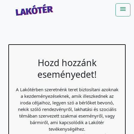
Ugrás a fő tartalomra
menu
Me
Hozd hozzánk
eseményedet!
A Lakótérben szeretnénk teret biztosítani azoknak
a kezdeményezéseknek, amik illeszkednek az
iroda céljaihoz, legyen szó a bérlőket bevonó,
nekik szóló rendezvényről, lakhatási és szociális
témában szervezett szakmai eseményről, vagy
bármiről, ami kapcsolódik a Lakótér
tevékenységéhez.