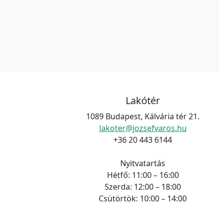
n
é
,
y
n
,
y
,
Lakótér
1089 Budapest, Kálvária tér 21.
lakoter@jozsefvaros.hu
+36 20 443 6144
Nyitvatartás
Hétfő: 11:00 – 16:00
Szerda: 12:00 – 18:00
Csütörtök: 10:00 – 14:00