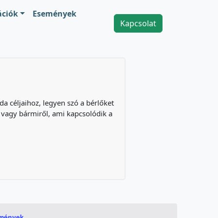
ációk
Események
Kapcsolat
a céljaihoz, legyen szó a bérlőket
 vagy bármiről, ami kapcsolódik a
emények
.