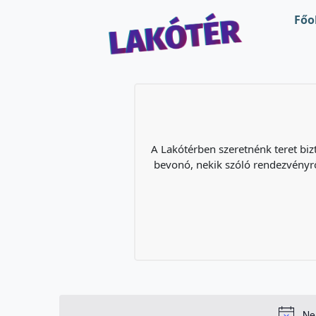
Ugrás a fő tartalomra
Főo
A Lakótérben szeretnénk teret biz
bevonó, nekik szóló rendezvényrő
Ne