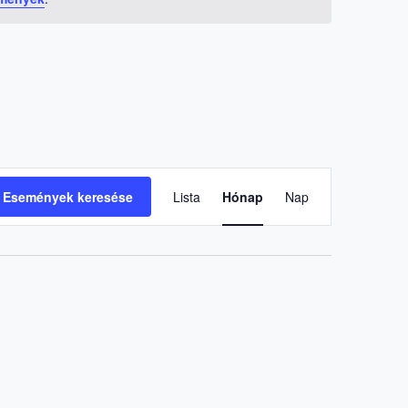
E
Események keresése
Lista
Hónap
Nap
s
e
m
é
n
y
n