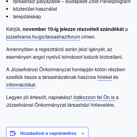
társasházi pályázatok – Budapesti Zöld Panelprogram
közterület-használat
településkép
Kérjük,
november 10-ig jelezze részvételi szándékát
a
jozsefvaros.hu/go/tarsashaziforum
címen.
Amennyiben a regisztráció során jelzi igényét, az
eseményen angol nyelvű tolmácsot tudunk biztosítani.
A Józsefvárosi Önkormányzat honlapján külön részben
szedtük össze a társasházaknak hasznos
híreket
és
információkat
.
Legyen jól értesült, naprakész!
Iratkozzon fel Ön is
a
Józsefvárosi Önkormányzat társasházi hírlevelére.
Hozzáadom a naptáramhoz