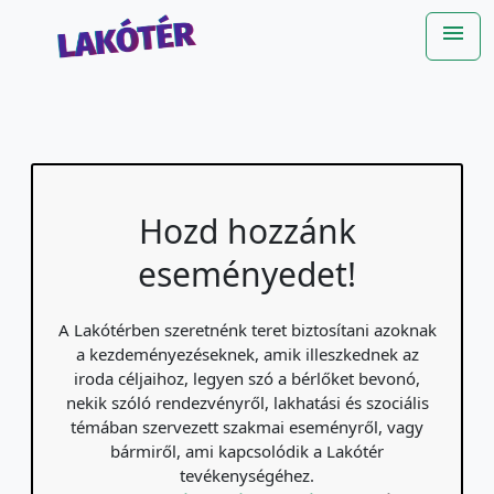
Ugrás a fő tartalomra
menu
Me
Hozd hozzánk
eseményedet!
A Lakótérben szeretnénk teret biztosítani azoknak
a kezdeményezéseknek, amik illeszkednek az
iroda céljaihoz, legyen szó a bérlőket bevonó,
nekik szóló rendezvényről, lakhatási és szociális
témában szervezett szakmai eseményről, vagy
bármiről, ami kapcsolódik a Lakótér
tevékenységéhez.