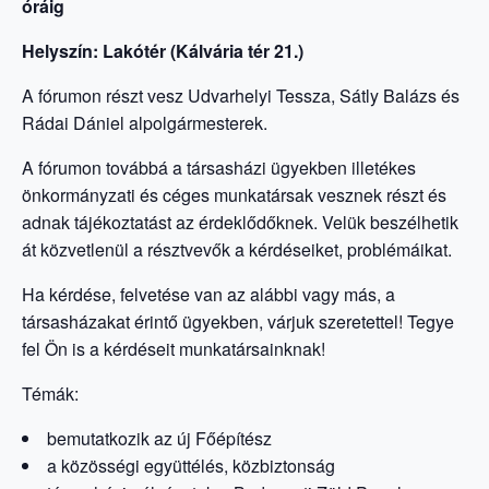
óráig
Helyszín: Lakótér (Kálvária tér 21.)
A fórumon részt vesz Udvarhelyi Tessza, Sátly Balázs és
Rádai Dániel alpolgármesterek.
A fórumon továbbá a társasházi ügyekben illetékes
önkormányzati és céges munkatársak vesznek részt és
adnak tájékoztatást az érdeklődőknek. Velük beszélhetik
át közvetlenül a résztvevők a kérdéseiket, problémáikat.
Ha kérdése, felvetése van az alábbi vagy más, a
társasházakat érintő ügyekben, várjuk szeretettel! Tegye
fel Ön is a kérdéseit munkatársainknak!
Témák:
bemutatkozik az új Főépítész
a közösségi együttélés, közbiztonság