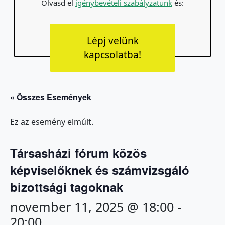
Olvasd el
igénybevételi szabályzatunk
és:
Lépj velünk
kapcsolatba!
« Összes Események
Ez az esemény elmúlt.
Társasházi fórum közös
képviselőknek és számvizsgáló
bizottsági tagoknak
november 11, 2025 @ 18:00
-
20:00