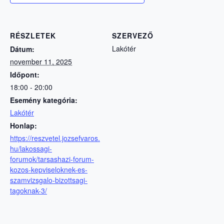
RÉSZLETEK
SZERVEZŐ
Lakótér
Dátum:
november 11, 2025
Időpont:
18:00 - 20:00
Esemény kategória:
Lakótér
Honlap:
https://reszvetel.jozsefvaros.
hu/lakossagi-
forumok/tarsashazi-forum-
kozos-kepviseloknek-es-
szamvizsgalo-bizottsagi-
tagoknak-3/