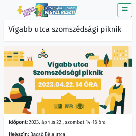
menu
Me
Vígabb utca szomszédsági piknik
Időpont:
2023. április 22., szombat 14-16 óra
Helyszín:
Bacsó Béla utca