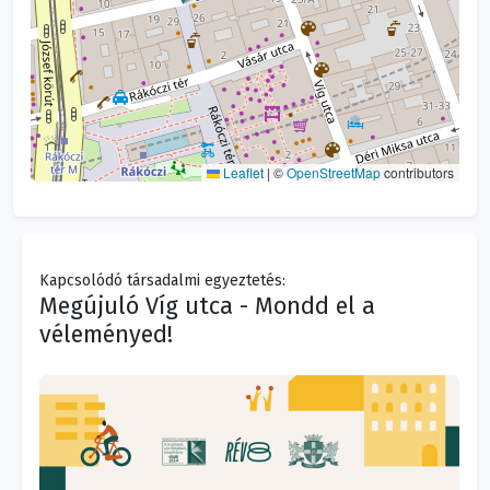
Leaflet
|
©
OpenStreetMap
contributors
Kapcsolódó társadalmi egyeztetés:
Megújuló Víg utca - Mondd el a
véleményed!