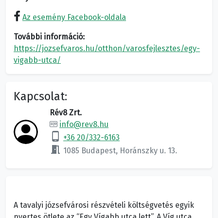
Az esemény Facebook-oldala
További információ:
https://jozsefvaros.hu/otthon/varosfejlesztes/egy-
vigabb-utca/
Kapcsolat:
Rév8 Zrt.
info@rev8.hu
phone_android
+36 20/332-6163
meeting_room
1085 Budapest, Horánszky u. 13.
A tavalyi józsefvárosi részvételi költségvetés egyik
nyertes ötlete az “Egy Vígabb utca lett”. A Víg utca