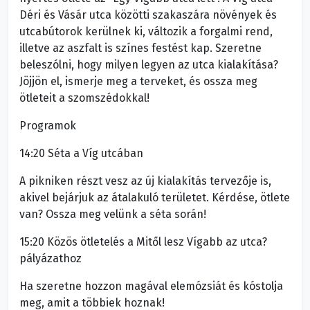
Déri és Vásár utca közötti szakaszára növények és
utcabútorok kerülnek ki, változik a forgalmi rend,
illetve az aszfalt is színes festést kap. Szeretne
beleszólni, hogy milyen legyen az utca kialakítása?
Jöjjön el, ismerje meg a terveket, és ossza meg
ötleteit a szomszédokkal!
Programok
14:20 Séta a Víg utcában
A pikniken részt vesz az új kialakítás tervezője is,
akivel bejárjuk az átalakuló területet. Kérdése, ötlete
van? Ossza meg velünk a séta során!
15:20 Közös ötletelés a Mitől lesz Vígabb az utca?
pályázathoz
Ha szeretne hozzon magával elemózsiát és kóstolja
meg, amit a többiek hoznak!