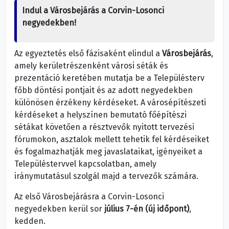
Indul a Városbejárás a Corvin-Losonci
negyedekben!
Az egyeztetés első fázisaként elindul a
Városbejárás
,
amely kerületrészenként városi séták és
prezentáció keretében mutatja be a Településterv
főbb döntési pontjait és az adott negyedekben
különösen érzékeny kérdéseket. A városépítészeti
kérdéseket a helyszínen bemutató főépítészi
sétákat követően a résztvevők nyitott tervezési
fórumokon, asztalok mellett tehetik fel kérdéseiket
és fogalmazhatják meg javaslataikat, igényeiket a
Településtervvel kapcsolatban, amely
iránymutatásul szolgál majd a tervezők számára.
Az első Városbejárásra a Corvin-Losonci
negyedekben kerül sor
július 7-én (új időpont)
,
kedden.