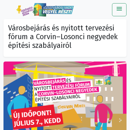
menu
Me
Városbejárás és nyitott tervezési
fórum a Corvin–Losonci negyedek
építési szabályairól