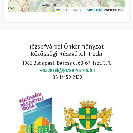
Leaflet
|
©
OpenStreetMap
contributors
Józsefvárosi Önkormányzat
Közösségi Részvételi Iroda
1082 Budapest, Baross u. 63-67. fszt. 3/1.
reszvetel@jozsefvaros.hu
+36 1/459-2139