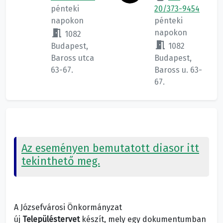
pénteki
20/373-9454
napokon
pénteki
meeting_room
napokon
1082
meeting_room
Budapest,
1082
Baross utca
Budapest,
63-67.
Baross u. 63-
67.
Az eseményen bemutatott diasor itt
tekinthető meg.
A Józsefvárosi Önkormányzat
új
Településtervet
készít, mely egy dokumentumban