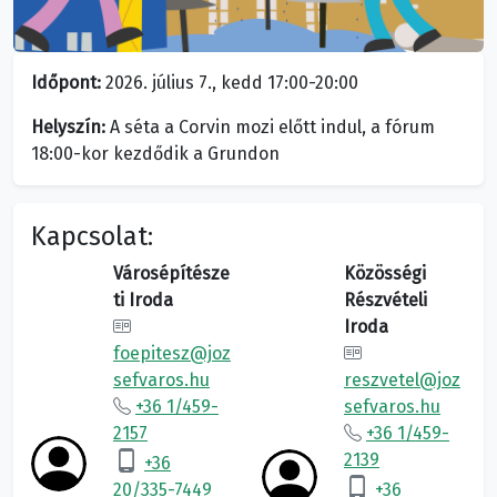
Időpont:
2026. július 7., kedd 17:00-20:00
Helyszín:
A séta a Corvin mozi előtt indul, a fórum
18:00-kor kezdődik a Grundon
Kapcsolat:
Városépítésze
Közösségi
ti Iroda
Részvételi
Iroda
foepitesz@joz
sefvaros.hu
reszvetel@joz
+36 1/459-
sefvaros.hu
2157
+36 1/459-
phone_android
2139
+36
phone_android
20/335-7449
+36