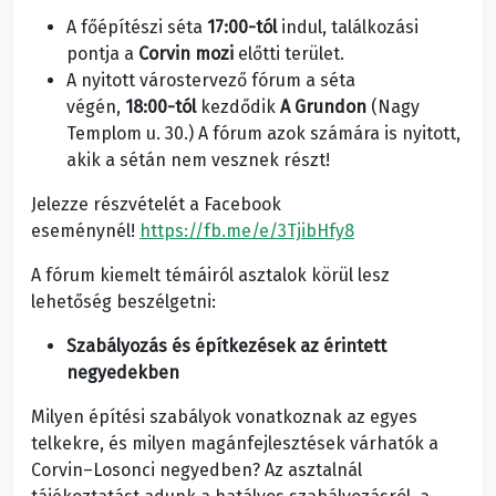
A főépítészi séta
17:00-tól
indul, találkozási
pontja a
Corvin mozi
előtti terület.
A nyitott várostervező fórum a séta
végén,
18:00-tól
kezdődik
A Grundon
(Nagy
Templom u. 30.) A fórum azok számára is nyitott,
akik a sétán nem vesznek részt!
Jelezze részvételét a Facebook
eseménynél!
https://fb.me/e/3TjibHfy8
A fórum kiemelt témáiról asztalok körül lesz
lehetőség beszélgetni:
Szabályozás és építkezések az érintett
negyedekben
Milyen építési szabályok vonatkoznak az egyes
telkekre, és milyen magánfejlesztések várhatók a
Corvin–Losonci negyedben? Az asztalnál