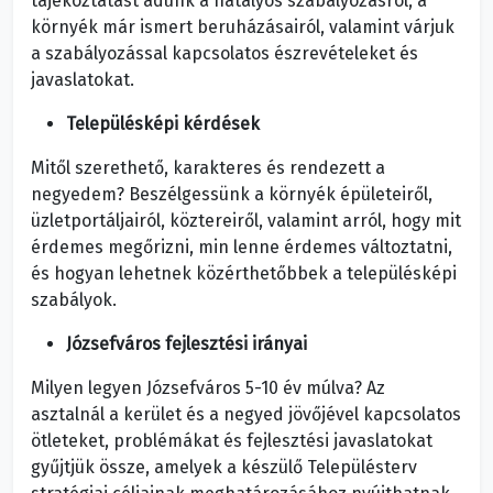
tájékoztatást adunk a hatályos szabályozásról, a
környék már ismert beruházásairól, valamint várjuk
a szabályozással kapcsolatos észrevételeket és
javaslatokat.
Településképi kérdések
Mitől szerethető, karakteres és rendezett a
negyedem? Beszélgessünk a környék épületeiről,
üzletportáljairól, köztereiről, valamint arról, hogy mit
érdemes megőrizni, min lenne érdemes változtatni,
és hogyan lehetnek közérthetőbbek a településképi
szabályok.
Józsefváros fejlesztési irányai
Milyen legyen Józsefváros 5-10 év múlva? Az
asztalnál a kerület és a negyed jövőjével kapcsolatos
ötleteket, problémákat és fejlesztési javaslatokat
gyűjtjük össze, amelyek a készülő Településterv