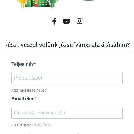
Részt veszel velünk Józsefváros alakításában?
Teljes név
Add meg teljes neved!
Email cím:
Add meg az email címed!