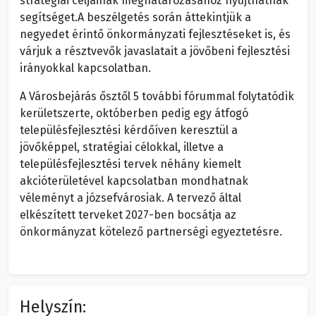
stratégiai céljainak meghatározásához nyújthatnak
segítséget.A beszélgetés során áttekintjük a
negyedet érintő önkormányzati fejlesztéseket is, és
várjuk a résztvevők javaslatait a jövőbeni fejlesztési
irányokkal kapcsolatban.
A Városbejárás ősztől 5 további fórummal folytatódik
kerületszerte, októberben pedig egy átfogó
településfejlesztési kérdőíven keresztül a
jövőképpel, stratégiai célokkal, illetve a
településfejlesztési tervek néhány kiemelt
akcióterületével kapcsolatban mondhatnak
véleményt a józsefvárosiak. A tervező által
elkészített terveket 2027-ben bocsátja az
önkormányzat kötelező partnerségi egyeztetésre.
Helyszín: