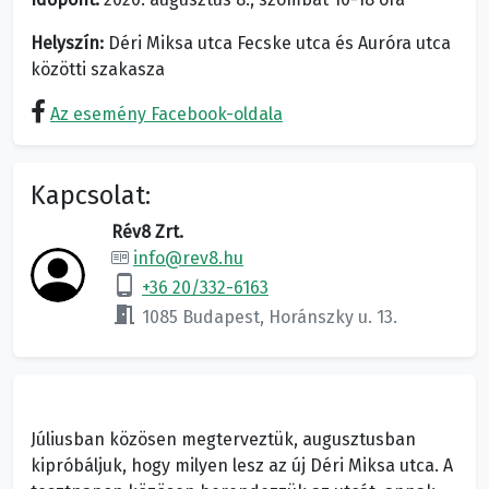
Helyszín:
Déri Miksa utca Fecske utca és Auróra utca
közötti szakasza
Az esemény Facebook-oldala
Kapcsolat:
Rév8 Zrt.
info@rev8.hu
phone_android
+36 20/332-6163
meeting_room
1085 Budapest, Horánszky u. 13.
Júliusban közösen megterveztük, augusztusban
kipróbáljuk, hogy milyen lesz az új Déri Miksa utca. A