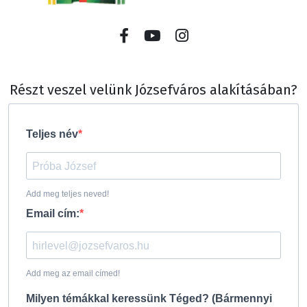
Részt veszel velünk Józsefváros alakításában?
Teljes név
Add meg teljes neved!
Email cím:
Add meg az email címed!
Milyen témákkal keressünk Téged? (Bármennyi