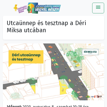
menu
Me
Utcaünnep és tesztnap a Déri
Miksa utcában
Időpont:
2020. augusztus 8., szombat 10-18 óra