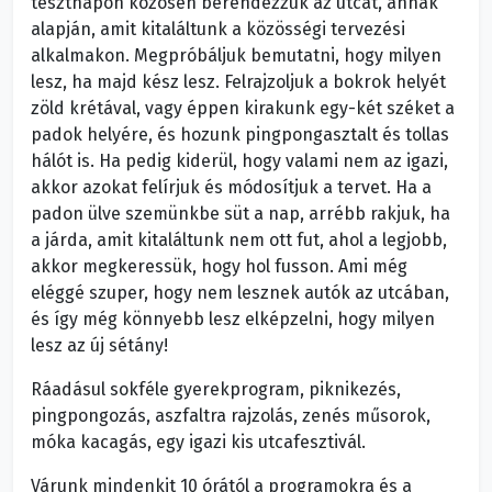
tesztnapon közösen berendezzük az utcát, annak
alapján, amit kitaláltunk a közösségi tervezési
alkalmakon. Megpróbáljuk bemutatni, hogy milyen
lesz, ha majd kész lesz. Felrajzoljuk a bokrok helyét
zöld krétával, vagy éppen kirakunk egy-két széket a
padok helyére, és hozunk pingpongasztalt és tollas
hálót is. Ha pedig kiderül, hogy valami nem az igazi,
akkor azokat felírjuk és módosítjuk a tervet. Ha a
padon ülve szemünkbe süt a nap, arrébb rakjuk, ha
a járda, amit kitaláltunk nem ott fut, ahol a legjobb,
akkor megkeressük, hogy hol fusson. Ami még
eléggé szuper, hogy nem lesznek autók az utcában,
és így még könnyebb lesz elképzelni, hogy milyen
lesz az új sétány!
Ráadásul sokféle gyerekprogram, piknikezés,
pingpongozás, aszfaltra rajzolás, zenés műsorok,
móka kacagás, egy igazi kis utcafesztivál.
Várunk mindenkit 10 órától a programokra és a