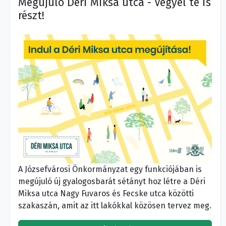
Megújuló Déri Miksa utca - Vegyél te is
részt!
A Józsefvárosi Önkormányzat egy funkciójában is
megújuló új gyalogosbarát sétányt hoz létre a Déri
Miksa utca Nagy Fuvaros és Fecske utca közötti
szakaszán, amit az itt lakókkal közösen tervez meg.