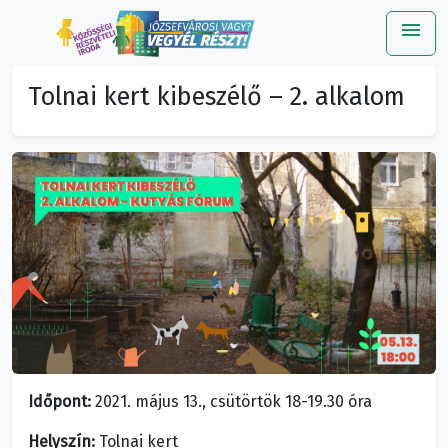
menu
Me
Tolnai kert kibeszélő – 2. alkalom
Időpont:
2021. május 13., csütörtök 18-19.30 óra
Helyszín:
Tolnai kert