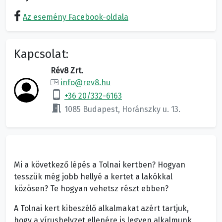
Az esemény Facebook-oldala
Kapcsolat:
Rév8 Zrt.
info@rev8.hu
phone_android
+36 20/332-6163
meeting_room
1085 Budapest, Horánszky u. 13.
Mi a következő lépés a Tolnai kertben? Hogyan
tesszük még jobb hellyé a kertet a lakókkal
közösen? Te hogyan vehetsz részt ebben?
A Tolnai kert kibeszélő alkalmakat azért tartjuk,
hogy a vírushelyzet ellenére is legyen alkalmunk