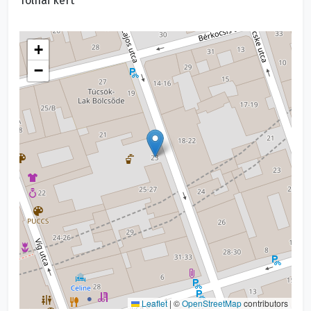
Tolnai kert
+
−
Leaflet
|
©
OpenStreetMap
contributors