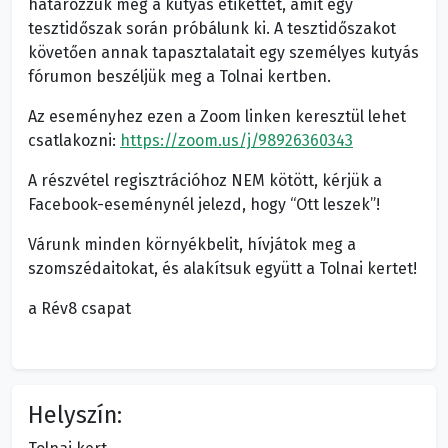
határozzuk meg a kutyás etikettet, amit egy
tesztidőszak során próbálunk ki. A tesztidőszakot
követően annak tapasztalatait egy személyes kutyás
fórumon beszéljük meg a Tolnai kertben.
Az eseményhez ezen a Zoom linken keresztül lehet
csatlakozni:
https://zoom.us/j/98926360343
A részvétel regisztrációhoz NEM kötött, kérjük a
Facebook-eseménynél jelezd, hogy “Ott leszek”!
Várunk minden környékbelit, hívjátok meg a
szomszédaitokat, és alakítsuk együtt a Tolnai kertet!
a Rév8 csapat
Helyszín: