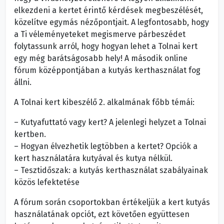
elkezdeni a kertet érintő kérdések megbeszélését,
közelítve egymás nézőpontjait. A legfontosabb, hogy
a Ti véleményeteket megismerve párbeszédet
folytassunk arról, hogy hogyan lehet a Tolnai kert
egy még barátságosabb hely! A második online
fórum középpontjában a kutyás kerthasználat fog
állni.
A Tolnai kert kibeszélő 2. alkalmának főbb témái:
– Kutyafuttató vagy kert? A jelenlegi helyzet a Tolnai
kertben.
– Hogyan élvezhetik legtöbben a kertet? Opciók a
kert használatára kutyával és kutya nélkül.
– Tesztidőszak: a kutyás kerthasználat szabályainak
közös lefektetése
A fórum során csoportokban értékeljük a kert kutyás
használatának opciót, ezt követően együttesen