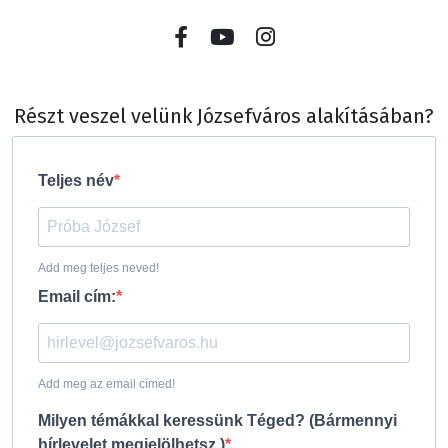
Részt veszel velünk Józsefváros alakításában?
Teljes név
Add meg teljes neved!
Email cím:
Add meg az email címed!
Milyen témákkal keressünk Téged? (Bármennyi
hírlevelet megjelölhetsz.)