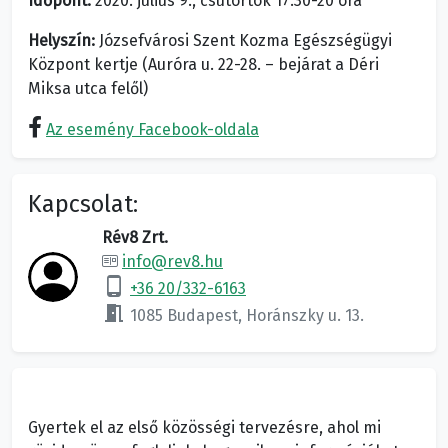
Időpont:
2020. július 9., csütörtök 17.30-20 óra
Helyszín:
Józsefvárosi Szent Kozma Egészségügyi
Központ kertje (Auróra u. 22-28. – bejárat a Déri
Miksa utca felől)
Az esemény Facebook-oldala
Kapcsolat:
Rév8 Zrt.
info@rev8.hu
phone_android
+36 20/332-6163
meeting_room
1085 Budapest, Horánszky u. 13.
Gyertek el az első közösségi tervezésre, ahol mi