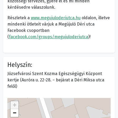
közösségi tervezés, gyere el és mi minden
kérdésedre válaszolunk.
Részletek a
www.megujuloderiutca.hu
oldalon, illetve
mindenki ötleteit várjuk a Megújuló Déri utca
Facebook csoportban
(
facebook.com/groups/megujuloderiutca
)!
Helyszín:
Józsefvárosi Szent Kozma Egészségügyi Központ
kertje (Auróra u. 22-28. – bejárat a Déri Miksa utca
felől)
+
−