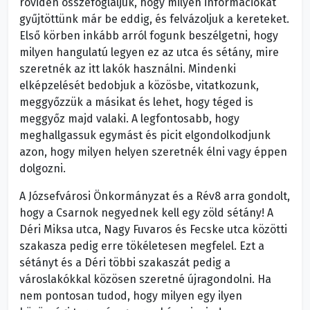
röviden összefoglaljuk, hogy milyen információkat
gyűjtöttünk már be eddig, és felvázoljuk a kereteket.
Első körben inkább arról fogunk beszélgetni, hogy
milyen hangulatú legyen ez az utca és sétány, mire
szeretnék az itt lakók használni. Mindenki
elképzelését bedobjuk a közösbe, vitatkozunk,
meggyőzzük a másikat és lehet, hogy téged is
meggyőz majd valaki. A legfontosabb, hogy
meghallgassuk egymást és picit elgondolkodjunk
azon, hogy milyen helyen szeretnék élni vagy éppen
dolgozni.
A Józsefvárosi Önkormányzat és a Rév8 arra gondolt,
hogy a Csarnok negyednek kell egy zöld sétány! A
Déri Miksa utca, Nagy Fuvaros és Fecske utca közötti
szakasza pedig erre tökéletesen megfelel. Ezt a
sétányt és a Déri többi szakaszát pedig a
városlakókkal közösen szeretné újragondolni. Ha
nem pontosan tudod, hogy milyen egy ilyen