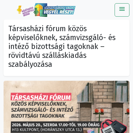
menu
Me
Társasházi fórum közös
képviselőknek, számvizsgáló- és
intéző bizottsági tagoknak –
rövidtávú szálláskiadás
szabályozása