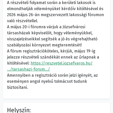
A részvételi folyamat során a kerületi lakosok is
elmondhatják véleményüket kérdőív kitöltésével és
2026 május 26-án megszervezett lakossági fórumon
való részvétellel.
A május 20-i fórumra várjuk a Józsefvárosi
társasházak képviselőit, hogy véleményükkel,
visszajelzéseikkel segítsék a jó és végrehajtható
szabályozási környezet megteremtését!
A fórum regisztrációköteles, kérjük, május 19-ig
jelezze részvételi szándékát ennek az űrlapnak a
kitöltésével:
https://reszvetel.jozsefvaros.hu/
…/tarsashazi-forum…/
Amennyiben a regisztráció során jelzi igényét, az
eseményen angol nyelvű tolmácsot tudunk
biztosítani.
Helyszín: