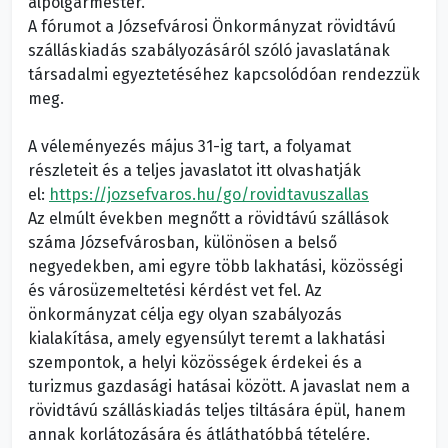
alpolgármester.
A fórumot a Józsefvárosi Önkormányzat rövidtávú
szálláskiadás szabályozásáról szóló javaslatának
társadalmi egyeztetéséhez kapcsolódóan rendezzük
meg.
A véleményezés május 31-ig tart, a folyamat
részleteit és a teljes javaslatot itt olvashatják
el:
https://jozsefvaros.hu/go/rovidtavuszallas
Az elmúlt években megnőtt a rövidtávú szállások
száma Józsefvárosban, különösen a belső
negyedekben, ami egyre több lakhatási, közösségi
és városüzemeltetési kérdést vet fel. Az
önkormányzat célja egy olyan szabályozás
kialakítása, amely egyensúlyt teremt a lakhatási
szempontok, a helyi közösségek érdekei és a
turizmus gazdasági hatásai között. A javaslat nem a
rövidtávú szálláskiadás teljes tiltására épül, hanem
annak korlátozására és átláthatóbbá tételére.