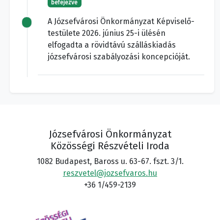
befejezve
A Józsefvárosi Önkormányzat Képviselő-
testülete 2026. június 25-i ülésén
elfogadta a rövidtávú szálláskiadás
józsefvárosi szabályozási koncepcióját.
Józsefvárosi Önkormányzat
Közösségi Részvételi Iroda
1082 Budapest, Baross u. 63-67. fszt. 3/1.
reszvetel@jozsefvaros.hu
+36 1/459-2139